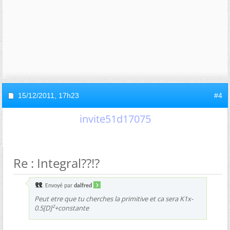
15/12/2011,
17h23
#4
invite51d17075
Re : Integral??!?
Envoyé par
dalfred
Peut etre que tu cherches la primitive et ca sera K1x-
0.5[D]²+constante