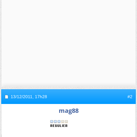
13/12/2011,
17h28
#2
mag88