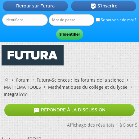
Retour sur Futura
S'inscrire

Se souvenir de moi ?
Forum
Futura-Sciences : les forums de la science
MATHEMATIQUES
Mathématiques du collège et du lycée
Integral??!?

RÉPONDRE À LA DISCUSSION
Affichage des résultats 1 à 5 sur 5