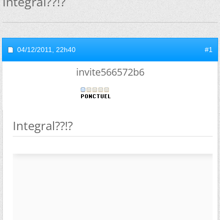
Integral??!?
04/12/2011,
22h40
#1
invite566572b6
Integral??!?