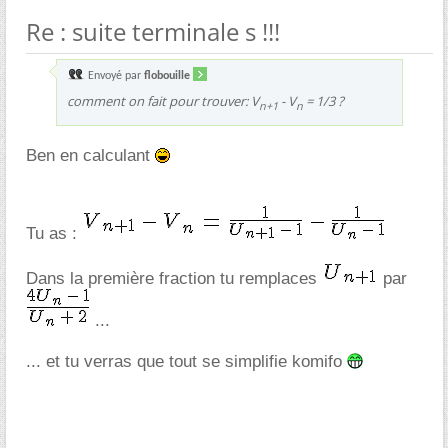
Re : suite terminale s !!!
Envoyé par
flobouille
comment on fait pour trouver: V
- V
= 1/3 ?
n+1
n
Ben en calculant
Tu as :
Dans la première fraction tu remplaces
par
...
... et tu verras que tout se simplifie komifo