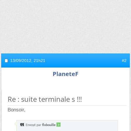
13/09/2012,
21h21
#2
PlaneteF
Re : suite terminale s !!!
Bonsoir,
Envoyé par
flobouille