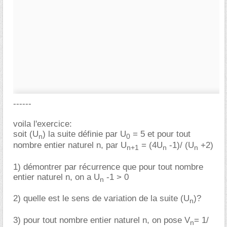
------
voila l'exercice:
soit (U
) la suite définie par U
= 5 et pour tout
n
0
nombre entier naturel n, par U
= (4U
-1)/ (U
+2)
n+1
n
n
1) démontrer par récurrence que pour tout nombre
entier naturel n, on a U
-1 > 0
n
2) quelle est le sens de variation de la suite (U
)?
n
3) pour tout nombre entier naturel n, on pose V
= 1/
n