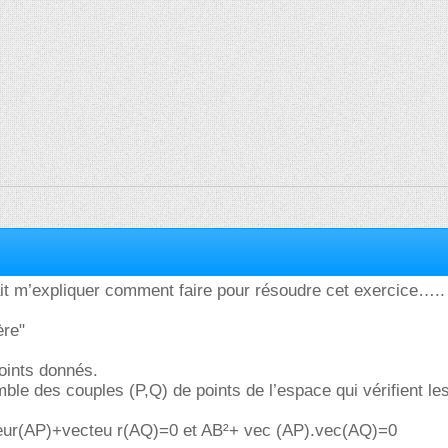
it m’expliquer comment faire pour résoudre cet exercice…..
ère"
oints donnés.
ble des couples (P,Q) de points de l’espace qui vérifient le
eur(AP)+vecteu r(AQ)=0 et AB²+ vec (AP).vec(AQ)=0