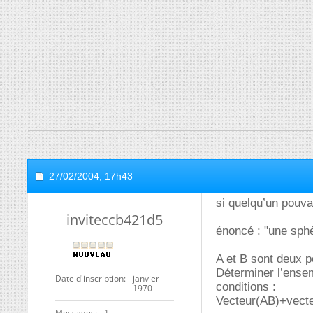
27/02/2004,
17h43
si quelqu’un pouva
inviteccb421d5
énoncé : "une sph
A et B sont deux p
Déterminer l’ensem
Date d'inscription
janvier
conditions :
1970
Vecteur(AB)+vect
Messages
1