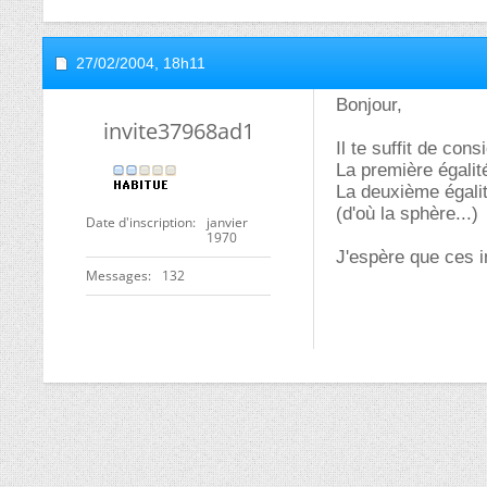
27/02/2004,
18h11
Bonjour,
invite37968ad1
Il te suffit de cons
La première égalit
La deuxième égalit
(d'où la sphère...)
Date d'inscription
janvier
1970
J'espère que ces in
Messages
132