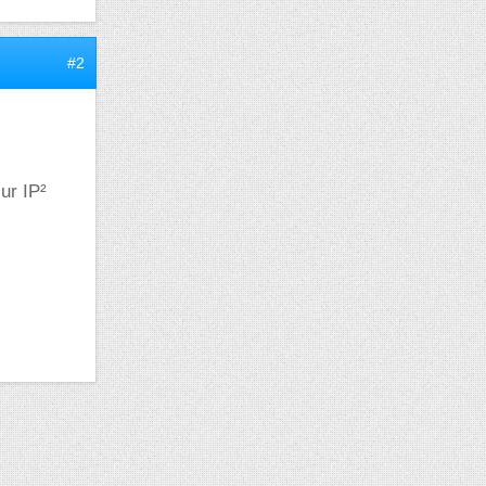
#2
ur IP²