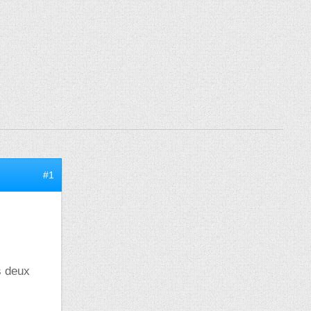
#1
s deux