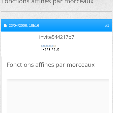
Fonctions affines par morceaux
23/04/2006,
18h16
#1
invite544217b7
Fonctions affines par morceaux