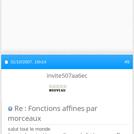
31/10/2007,
16h14
#9
invite507aa6ec
Re : Fonctions affines par
morceaux
salut tout le monde