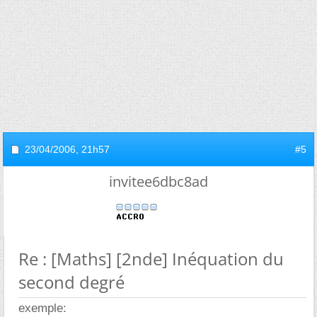
23/04/2006,
21h57
#5
invitee6dbc8ad
Re : [Maths] [2nde] Inéquation du
second degré
exemple: