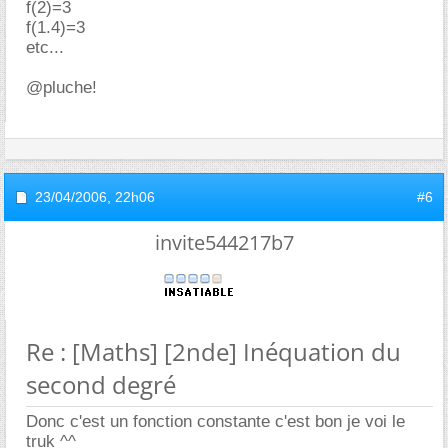
f(2)=3
f(1.4)=3
etc...
@pluche!
23/04/2006,
22h06
#6
invite544217b7
Re : [Maths] [2nde] Inéquation du
second degré
Donc c'est un fonction constante c'est bon je voi le
truk ^^