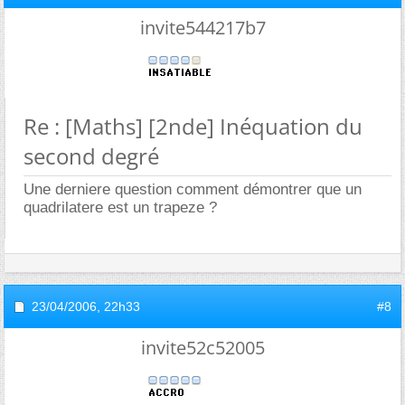
invite544217b7
Re : [Maths] [2nde] Inéquation du
second degré
Une derniere question comment démontrer que un
quadrilatere est un trapeze ?
23/04/2006,
22h33
#8
invite52c52005