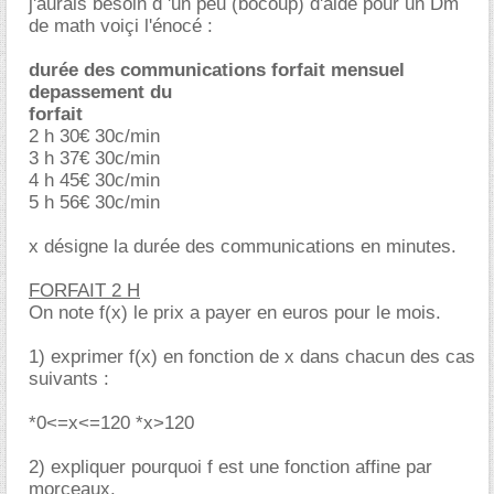
j'aurais besoin d 'un peu (bocoup) d'aide pour un Dm
de math voiçi l'énocé :
durée des communications
forfait mensuel
depassement du
forfait
2 h 30€ 30c/min
3 h 37€ 30c/min
4 h 45€ 30c/min
5 h 56€ 30c/min
x désigne la durée des communications en minutes.
FORFAIT 2 H
On note f(x) le prix a payer en euros pour le mois.
1) exprimer f(x) en fonction de x dans chacun des cas
suivants :
*0<=x<=120 *x>120
2) expliquer pourquoi f est une fonction affine par
morceaux.