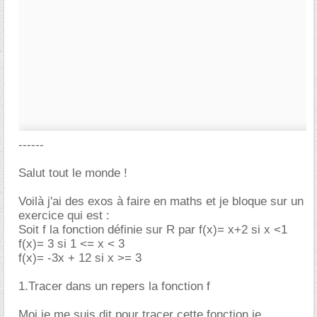
------
Salut tout le monde !
Voilà j'ai des exos à faire en maths et je bloque sur un
exercice qui est :
Soit f la fonction définie sur R par f(x)= x+2 si x <1
f(x)= 3 si 1 <= x < 3
f(x)= -3x + 12 si x >= 3
1.Tracer dans un repers la fonction f
Moi je me suis dit pour tracer cette fonction je