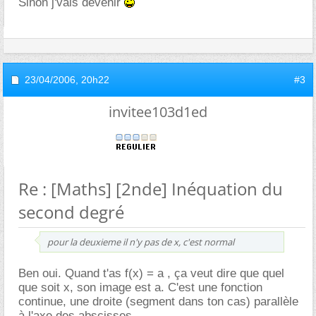
Sinon j'vais devenir
23/04/2006,
20h22
#3
invitee103d1ed
Re : [Maths] [2nde] Inéquation du
second degré
pour la deuxieme il n'y pas de x, c'est normal
Ben oui. Quand t'as f(x) = a , ça veut dire que quel
que soit x, son image est a. C'est une fonction
continue, une droite (segment dans ton cas) parallèle
à l'axe des abscisses.