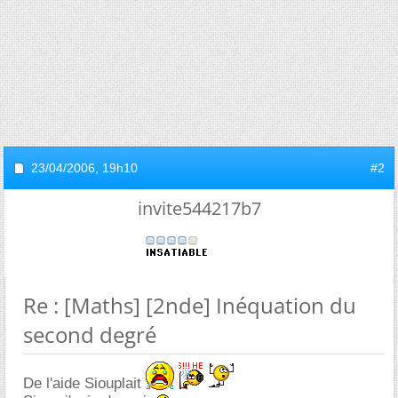
23/04/2006,
19h10
#2
invite544217b7
Re : [Maths] [2nde] Inéquation du
second degré
De l'aide Siouplait