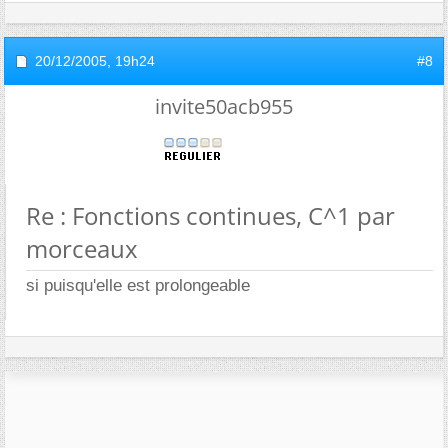
20/12/2005,
19h24
#8
invite50acb955
Re : Fonctions continues, C^1 par
morceaux
si puisqu'elle est prolongeable