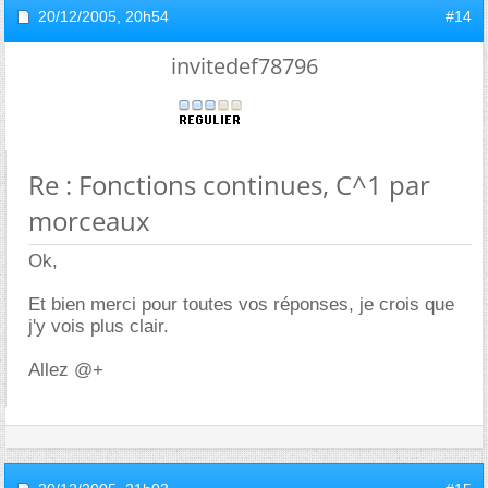
20/12/2005,
20h54
#14
invitedef78796
Re : Fonctions continues, C^1 par
morceaux
Ok,
Et bien merci pour toutes vos réponses, je crois que
j'y vois plus clair.
Allez @+