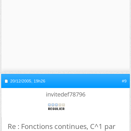
20/12/2005,
19h26
#9
invitedef78796
Re : Fonctions continues, C^1 par