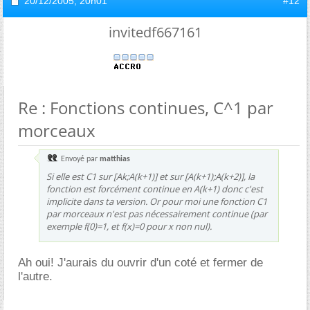
20/12/2005,
20h01
#12
invitedf667161
Re : Fonctions continues, C^1 par
morceaux
Envoyé par
matthias
Si elle est C1 sur [Ak;A(k+1)] et sur [A(k+1);A(k+2)], la
fonction est forcément continue en A(k+1) donc c'est
implicite dans ta version. Or pour moi une fonction C1
par morceaux n'est pas nécessairement continue (par
exemple f(0)=1, et f(x)=0 pour x non nul).
Ah oui! J'aurais du ouvrir d'un coté et fermer de
l'autre.