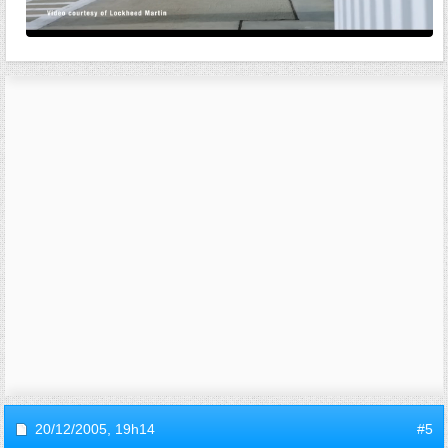
20/12/2005,
19h14
#5