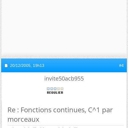
20/12/2005,
19h13
#4
invite50acb955
Re : Fonctions continues, C^1 par
morceaux