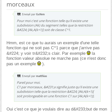
morceaux
Envoyé par
GuYem
Pour moi c'est une fonction telle qu'il existe une
subdivision (Ak) du segment telles que la restriction
&#224; [Ak,A(k+1)] soit de classe C^1.
Hmm, est ce que tu aurais un exemple d'une telle
fonction qui ne soit pas C^1 parce que j'arrive pas
&#224; y voir tr&#232;s clair. Par exemple
la
fonction valeur absolue ne marche pas (ce n'est donc
pas un exemple
).
Envoyé par
matthias
Pareil pour moi.
C1 par morceaux, &#231;a signifie juste qu'il existe une
subdivision telle que la restriction &#224; ]Ak;A(k+1)[
soit prolongeable en une fonction C1 sur [Ak;A(k+1)].
Oui c'est ce que je voulais dire au d&#233;but de mon