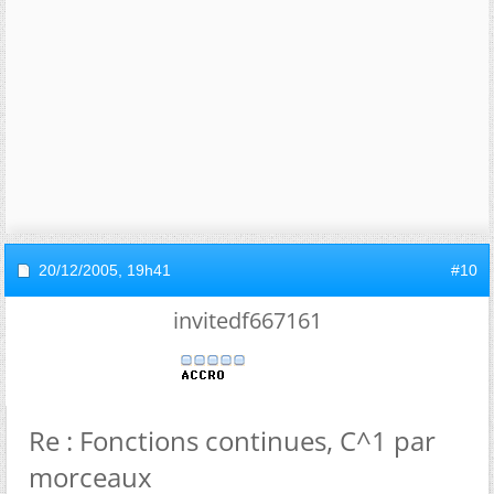
20/12/2005,
19h41
#10
invitedf667161
Re : Fonctions continues, C^1 par
morceaux