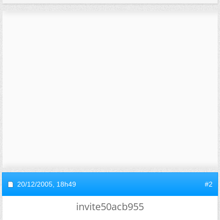
20/12/2005,
18h49
#2
invite50acb955