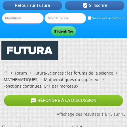
Retour sur Futura
S'inscrire

Se souvenir de moi ?
Forum
Futura-Sciences : les forums de la science
MATHEMATIQUES
Mathématiques du supérieur
Fonctions continues, C^1 par morceaux

RÉPONDRE À LA DISCUSSION
Affichage des résultats 1 à 15 sur 15