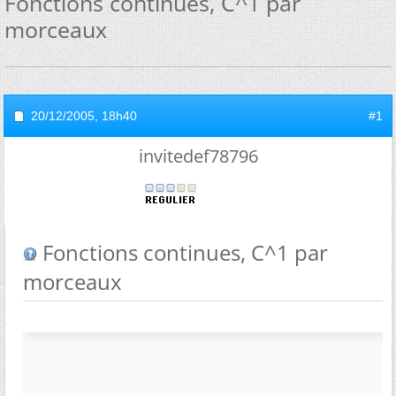
Fonctions continues, C^1 par
morceaux
20/12/2005,
18h40
#1
invitedef78796
Fonctions continues, C^1 par
morceaux