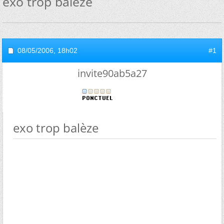
exo trop balèze
08/05/2006,
18h02
#1
invite90ab5a27
exo trop balèze