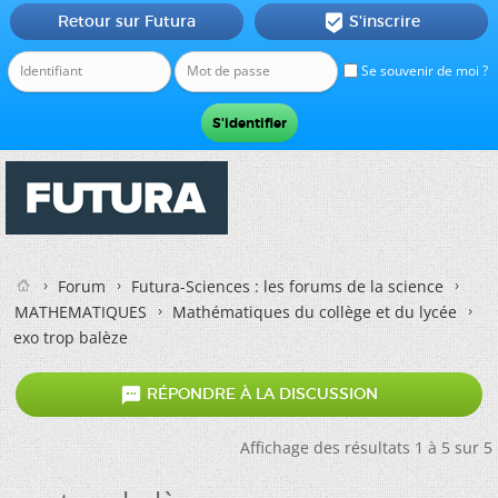
Retour sur Futura
S'inscrire

Se souvenir de moi ?
Forum
Futura-Sciences : les forums de la science
MATHEMATIQUES
Mathématiques du collège et du lycée
exo trop balèze

RÉPONDRE À LA DISCUSSION
Affichage des résultats 1 à 5 sur 5