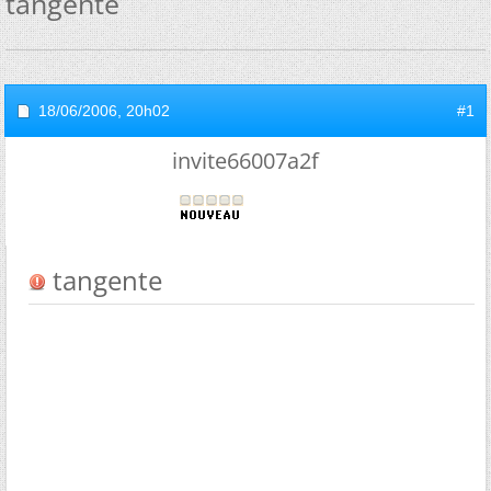
tangente
18/06/2006,
20h02
#1
invite66007a2f
tangente