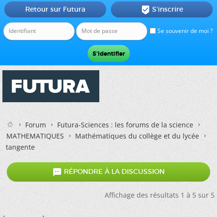
Retour sur Futura
S'inscrire

Se souvenir de moi ?
Forum
Futura-Sciences : les forums de la science
MATHEMATIQUES
Mathématiques du collège et du lycée
tangente

RÉPONDRE À LA DISCUSSION
Affichage des résultats 1 à 5 sur 5