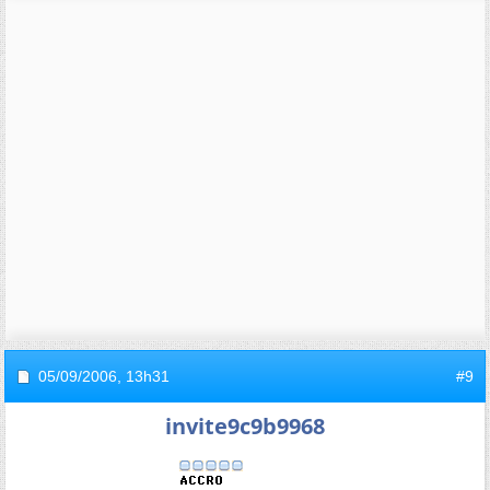
05/09/2006,
13h31
#9
invite9c9b9968