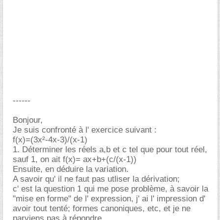
------
Bonjour,
Je suis confronté à l' exercice suivant :
f(x)=(3x²-4x-3)/(x-1)
1. Déterminer les réels a,b et c tel que pour tout réel,
sauf 1, on ait f(x)= ax+b+(c/(x-1))
Ensuite, en déduire la variation.
A savoir qu' il ne faut pas utliser la dérivation;
c' est la question 1 qui me pose problème, à savoir la
"mise en forme" de l' expression, j' ai l' impression d'
avoir tout tenté; formes canoniques, etc, et je ne
parviens pas à répondre..