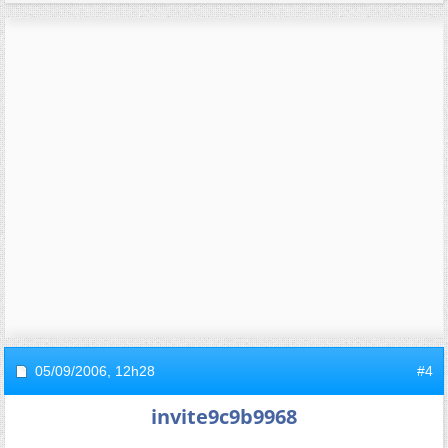
05/09/2006,
12h28
#4
invite9c9b9968