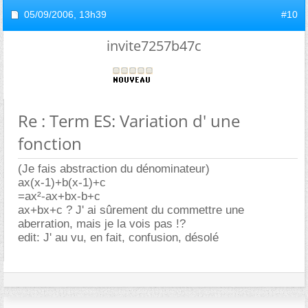
05/09/2006,
13h39
#10
invite7257b47c
Re : Term ES: Variation d' une
fonction
(Je fais abstraction du dénominateur)
ax(x-1)+b(x-1)+c
=ax²-ax+bx-b+c
ax+bx+c ? J' ai sûrement du commettre une
aberration, mais je la vois pas !?
edit: J' au vu, en fait, confusion, désolé