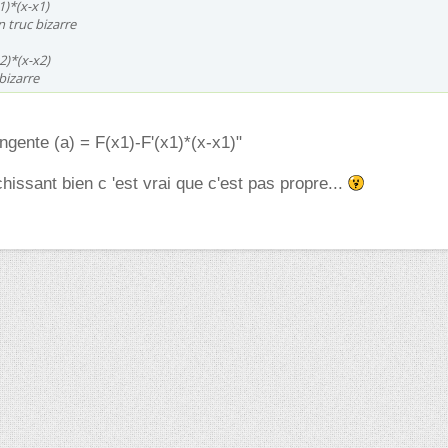
1)*(x-x1)
n truc bizarre
2)*(x-x2)
 bizarre
angente (a) = F(x1)-F'(x1)*(x-x1)"
chissant bien c 'est vrai que c'est pas propre...