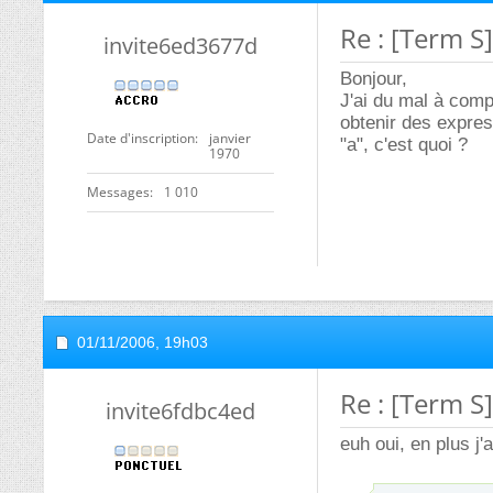
Re : [Term S
invite6ed3677d
Bonjour,
J'ai du mal à comp
obtenir des expres
Date d'inscription
janvier
"a", c'est quoi ?
1970
Messages
1 010
01/11/2006,
19h03
Re : [Term S
invite6fdbc4ed
euh oui, en plus j'