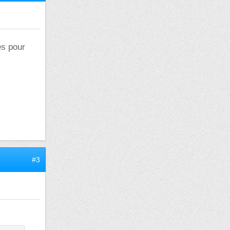
es pour
#3