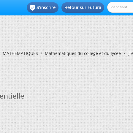
S'inscrire
Retour sur Futura

MATHEMATIQUES
Mathématiques du collège et du lycée
[T
ntielle