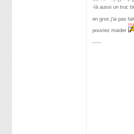
2
-là aussi un truc 
en gros j'ai pas f
pouviez maider
-----