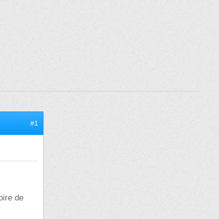
#1
oire de