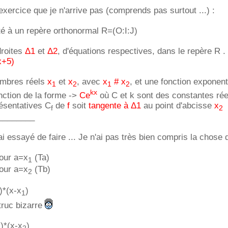
'exercice que je n'arrive pas (comprends pas surtout ...) :
té à un repère orthonormal R=(O:I:J)
droites
Δ1
et
Δ2
, d'équations respectives, dans le repère R .
x+5)
ombres réels
x
et
x
, avec
x
# x
, et une fonction exponenti
1
2
1
2
kx
onction de la forme ->
Ce
où C et k sont des constantes réel
ésentatives C
de
f
soit
tangente à Δ1
au point d'abcisse
x
f
2
________
ai essayé de faire ... Je n'ai pas très bien compris la chose
our a=x
(Ta)
1
our a=x
(Tb)
2
)*(x-x
)
1
 truc bizarre
)*(x-x
)