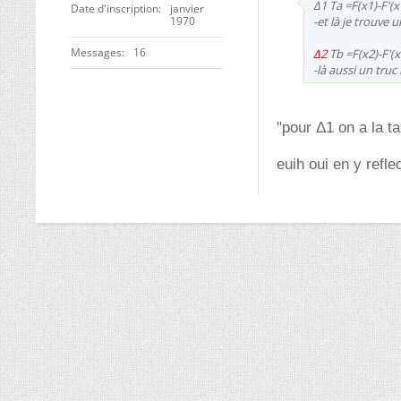
Δ1 Ta =F(x1)-F'(x
Date d'inscription
janvier
1970
-et là je trouve u
Messages
16
Δ2
Tb =F(x2)-F'(x
-là aussi un truc
"pour Δ1 on a la t
euih oui en y refle