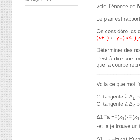
voici l'énoncé de l
Le plan est rappor
On considère les 
(x+1)
et
y=(5/4e)(
Déterminer des n
c'est-à-dire une f
que la courbe repr
_______________
Voila ce que moi j'
C
tangente à Δ
p
f
1
C
tangente à Δ
p
f
2
Δ1 Ta =F(x
)-F'(x
1
1
-et là je trouve un
Δ1 Tb =F(x
)-F'(x