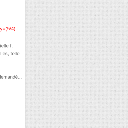
y=(5/4)
elle f,
les, telle
 demandé...