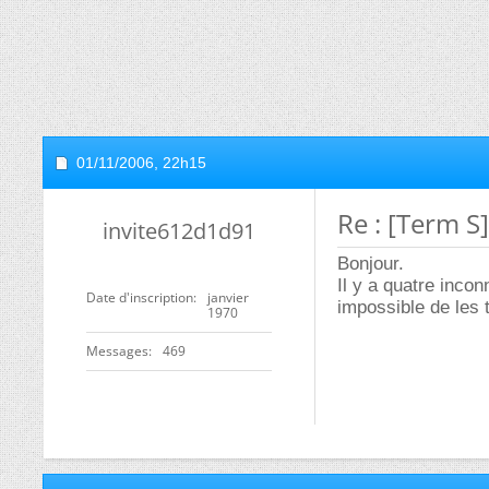
01/11/2006,
22h15
Re : [Term S
invite612d1d91
Bonjour.
Il y a quatre inco
Date d'inscription
janvier
impossible de les t
1970
Messages
469