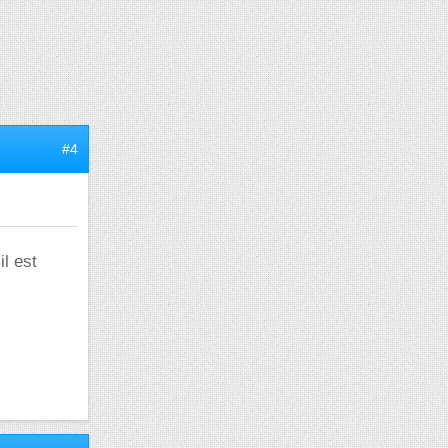
#4
il est