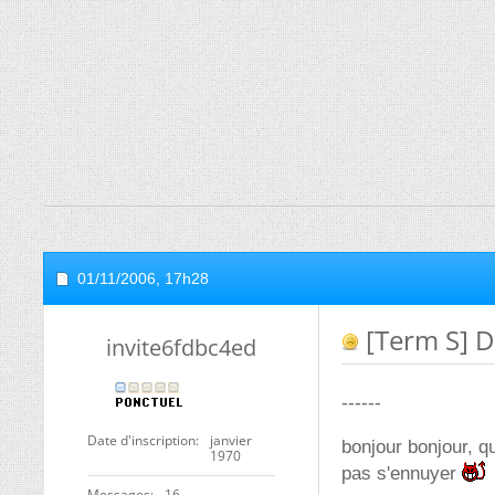
01/11/2006,
17h28
[Term S] D
invite6fdbc4ed
------
Date d'inscription
janvier
bonjour bonjour, qu
1970
pas s'ennuyer
Messages
16