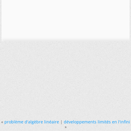
«
problème d'algèbre linéaire
|
développements limités en l'infini
»