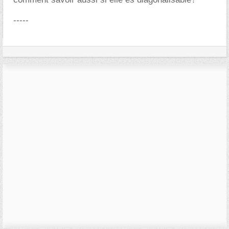
-----