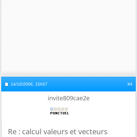
14/10/2006,
15h57
#4
invite809cae2e
Re : calcul valeurs et vecteurs