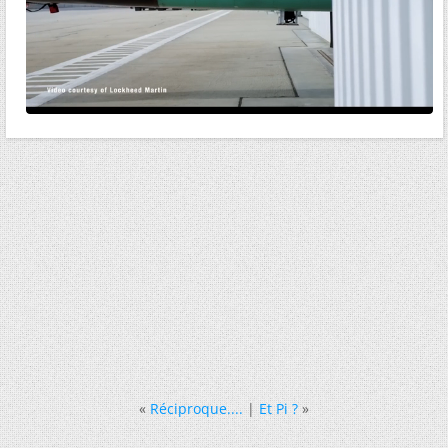
«
Réciproque....
|
Et Pi ?
»