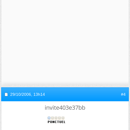
29/10/2006,
13h14
#4
invite403e37bb