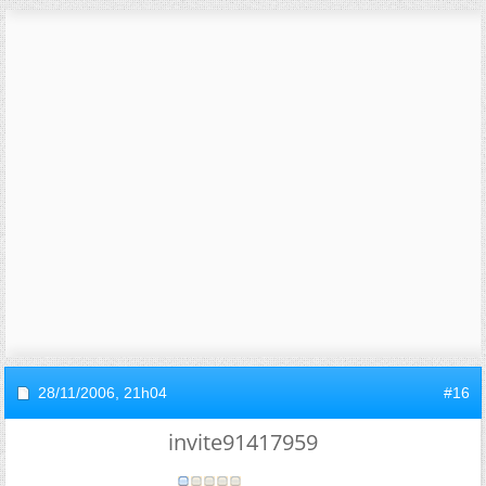
28/11/2006,
21h04
#16
invite91417959