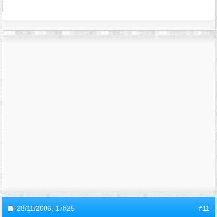
28/11/2006,
17h25
#11