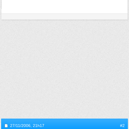
27/11/2006,
21h17
#2