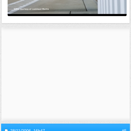
28/11/2006,
16h47
#5