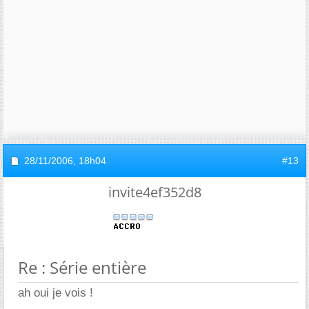
28/11/2006,
18h04
#13
invite4ef352d8
Re : Série entière
ah oui je vois !