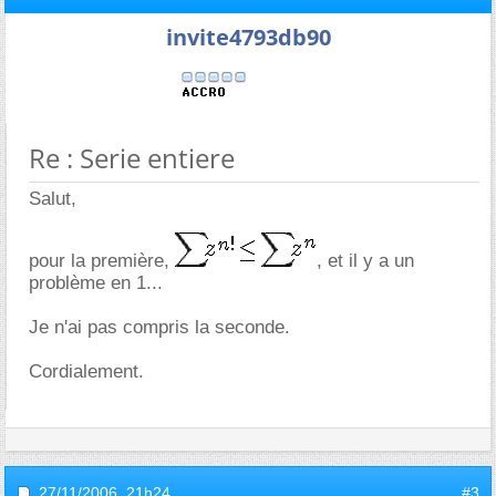
invite4793db90
Re : Serie entiere
Salut,
pour la première,
, et il y a un
problème en 1...
Je n'ai pas compris la seconde.
Cordialement.
27/11/2006,
21h24
#3