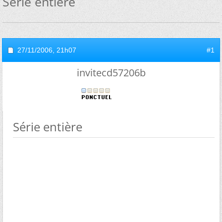
Série entière
27/11/2006,
21h07
#1
invitecd57206b
Série entière