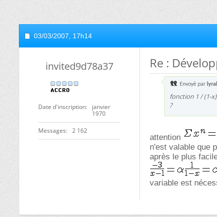
03/03/2007,
17h14
Re : Dévelop
invited9d78a37
Envoyé par
lyra
fonction 1 / (1-x
?
Date d'inscription
janvier
1970
Messages
2 162
attention
n'est valable que p
après le plus facile
variable est néce