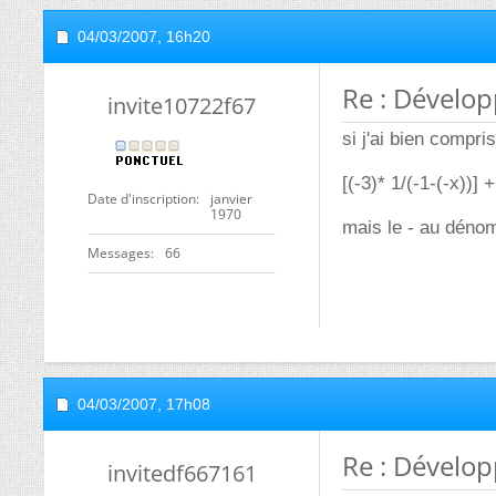
04/03/2007,
16h20
Re : Dévelop
invite10722f67
si j'ai bien compri
[(-3)* 1/(-1-(-x))] +
Date d'inscription
janvier
1970
mais le - au dénom
Messages
66
04/03/2007,
17h08
Re : Dévelop
invitedf667161