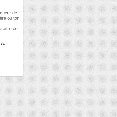
ngueur de
père ou ton
araitre ce