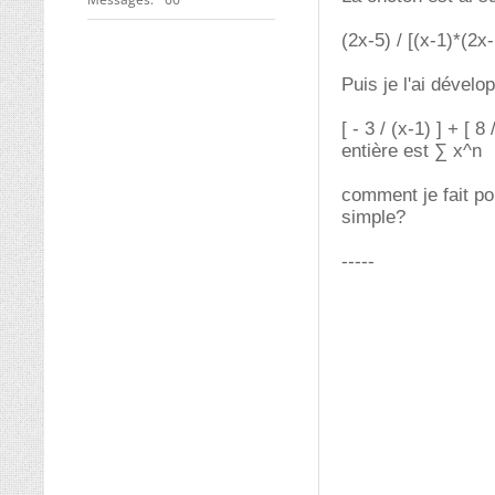
(2x-5) / [(x-1)*(2x-
Puis je l'ai dével
[ - 3 / (x-1) ] + [
entière est ∑ x^n
comment je fait pou
simple?
-----