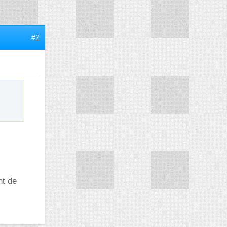
#2
nt de