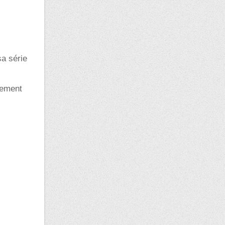
sa série
élement