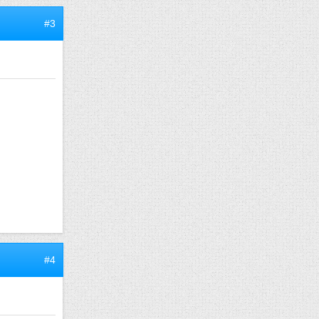
#3
#4