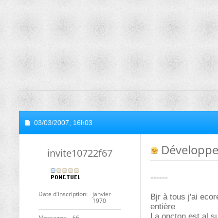
03/03/2007,
16h03
Développer
invite10722f67
------
Date d'inscription
janvier
Bjr à tous j'ai eco
1970
entière
La oncton est al s
Messages
66