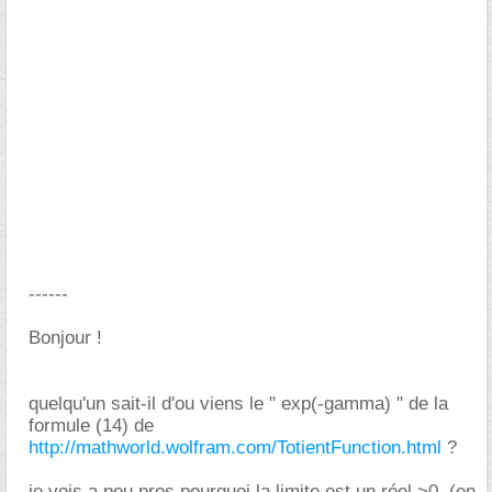
------
Bonjour !
quelqu'un sait-il d'ou viens le " exp(-gamma) " de la
formule (14) de
http://mathworld.wolfram.com/TotientFunction.html
?
je vois a peu pres pourquoi la limite est un réel >0, (en