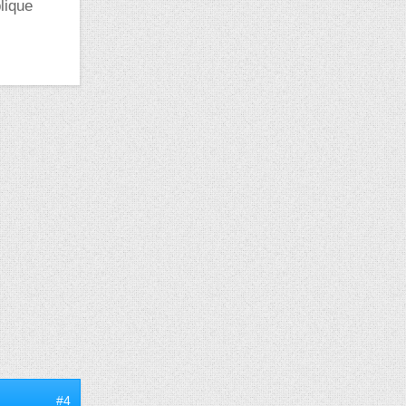
lique
#4