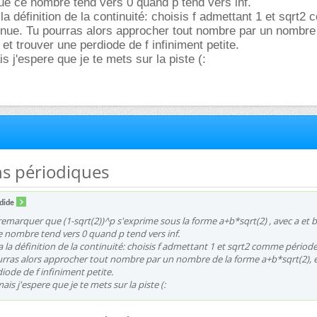
 que ce nombre tend vers 0 quand p tend vers inf.
la définition de la continuité: choisis f admettant 1 et sqrt
tinue. Tu pourras alors approcher tout nombre par un nombre
et trouver une perdiode de f infiniment petite.
is j'espere que je te mets sur la piste (:
ns périodiques
dide
arquer que (1-sqrt(2))^p s'exprime sous la forme a+b*sqrt(2) , avec a et b
ce nombre tend vers 0 quand p tend vers inf.
a la définition de la continuité: choisis f admettant 1 et sqrt2 comme périodes
urras alors approcher tout nombre par un nombre de la forme a+b*sqrt(2), 
iode de f infiniment petite.
ais j'espere que je te mets sur la piste (: