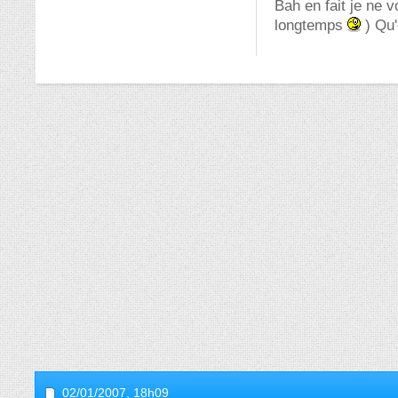
Bah en fait je ne 
longtemps
) Qu'
02/01/2007,
18h09