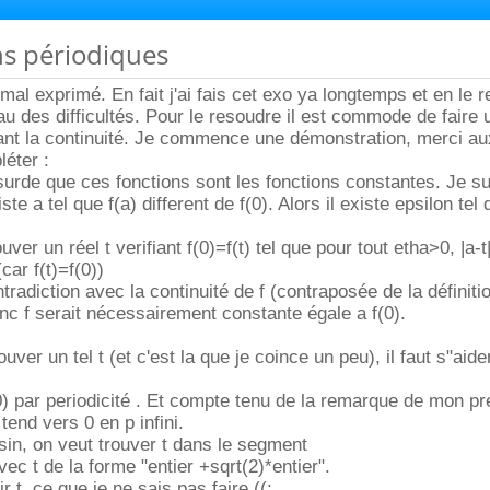
ns périodiques
al exprimé. En fait j'ai fais cet exo ya longtemps et en le re
u des difficultés. Pour le resoudre il est commode de faire 
ant la continuité. Je commence une démonstration, merci au
éter :
surde que ces fonctions sont les fonctions constantes. Je 
ste a tel que f(a) different de f(0). Alors il existe epsilon tel 
rouver un réel t verifiant f(0)=f(t) tel que pour tout etha>0, |a
(car f(t)=f(0))
tradiction avec la continuité de f (contraposée de la définiti
onc f serait nécessairement constante égale a f(0).
uver un tel t (et c'est la que je coince un peu), il faut s"aider
(0) par periodicité . Et compte tenu de la remarque de mon p
 tend vers 0 en p infini.
sin, on veut trouver t dans le segment
vec t de la forme "entier +sqrt(2)*entier".
r t, ce que je ne sais pas faire ((: