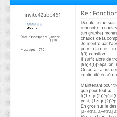
Re : Fonctio
invite42abb461
Désolé je me suis m
rencontre a nouvea
(un graphe) montr
Date d'inscription
janvier
chauds de la compl
1970
Je montre par l'ab
pour cela que il exi
Messages
710
f(0)|>epsilon.
Il suffit alors de t
|f(a)-f(t)|>epsilon. 
On aurait alors con
continuité en a) d
Maintenant pour tro
que pour tout p:
f((1-sqrt(2))^p)=f
post, (1-sqrt(2))^p
En gros sur le des
[a- etha, a+etha] a
Reste a bien choisi