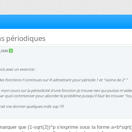
ns périodiques
_5335
cis avec un exercice :
les fonctions f continues sur R admettant pour période 1 et "racine de 2" "
 mon cours sur la périodicité d'une fonction je trouve rien qui puisse m'aider
r quoi commencer pour aborder le problème puisqu'il faut les trouver "tout
it me donner quelques indic svp ?!!!
rquer que (1-sqrt(2))^p s'exprime sous la forme a+b*sqrt(