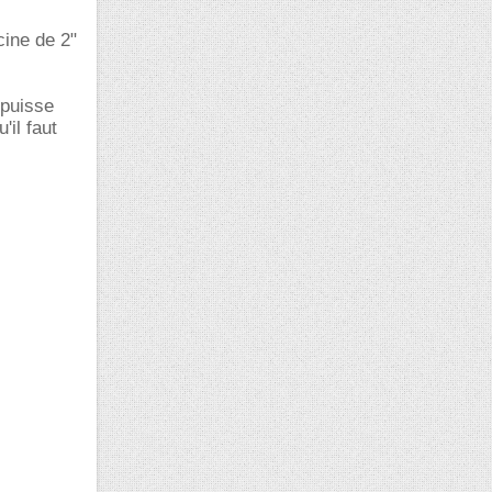
cine de 2"
 puisse
il faut