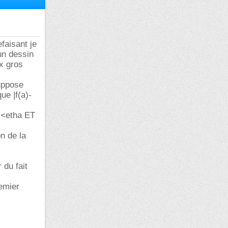
faisant je
un dessin
x gros
suppose
que |f(a)-
-t|<etha ET
on de la
 du fait
remier