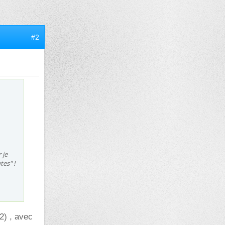
#2
 je
es" !
2) , avec