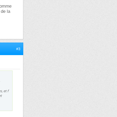
2 comme
 de la
#3
, et f
et