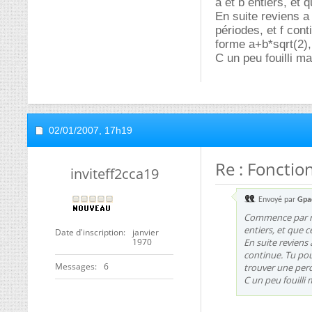
a et b entiers, et
En suite reviens a 
périodes, et f con
forme a+b*sqrt(2), 
C un peu fouilli ma
02/01/2007,
17h19
Re : Fonctio
inviteff2cca19
Envoyé par
Gpa
Commence par rem
entiers, et que 
Date d'inscription
janvier
1970
En suite reviens 
continue. Tu po
Messages
6
trouver une perd
C un peu fouilli m