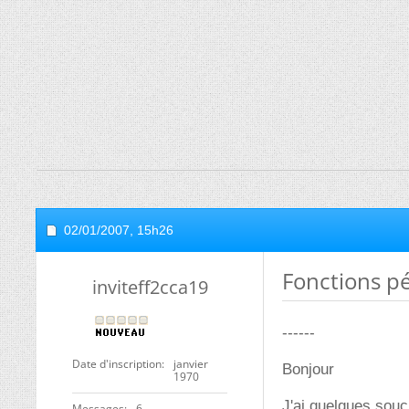
02/01/2007,
15h26
Fonctions p
inviteff2cca19
------
Date d'inscription
janvier
Bonjour
1970
J'ai quelques souc
Messages
6