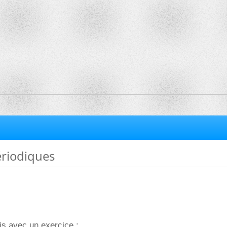
ériodiques
is avec un exercice :