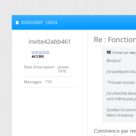
02/01/2007,
15h31
Re : Fonctio
invite42abb461
Envoyé par
neo
Bonjour
Date d'inscription
janvier
1970
J'ai quelques sou
Messages
710
"Trouver toutes 
J'ai cherché dans
vois même pas pa
Quelqu'un pourra
Merci d'avance
Commence par rema