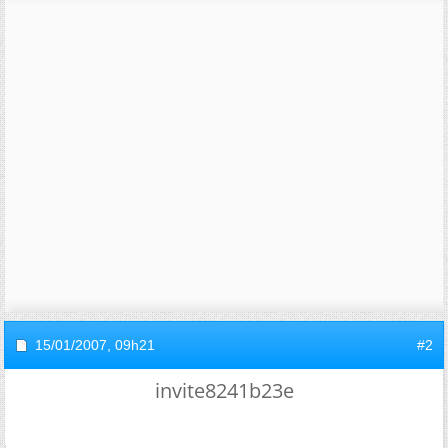
15/01/2007,
09h21
#2
invite8241b23e