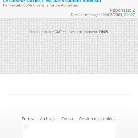
Le curseur tactile, c'est pas vraiment nouveau
Par invitebd686fd6 dans le forum Actualités
Réponses:
2
Dernier message:
04/08/2004,
09h57
Fuseau horaire GMT +1. Il est actuellement
13h05
.
-
Futura
-
Archives
-
Conso
-
Gestion des cookies
-
Politique de confidentialité
-
Haut de page