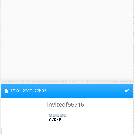
15/01/2007,
22h03
#9
invitedf667161