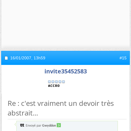
16/01/2007,
13h59
#15
invite35452583
Re : c'est vraiment un devoir très
abstrait...
Envoyé par
Gwyddon