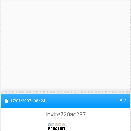
17/01/2007,
08h24
#18
invite720ac287