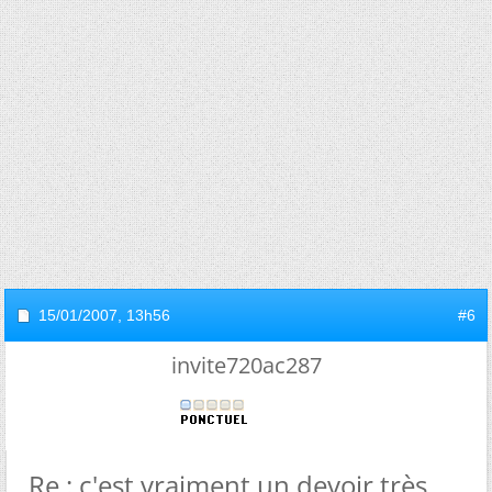
15/01/2007,
13h56
#6
invite720ac287
Re : c'est vraiment un devoir très