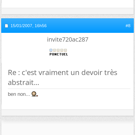
15/01/2007,
16h56
#8
invite720ac287
Re : c'est vraiment un devoir très
abstrait...
ben non...