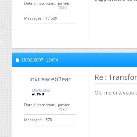
Date d'inscription
janvier
1970
Messages
17 529
18/02/2007,
12h54
Re : Transfo
inviteaceb3eac
Ok, merci à vous
Date d'inscription
janvier
1970
Messages
578