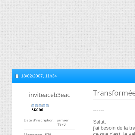
18/02/2007,
11h34
Transformée
inviteaceb3eac
------
Date d'inscription
janvier
Salut,
1970
j'ai besoin de la 
ce que c'est, je v
Messages
578