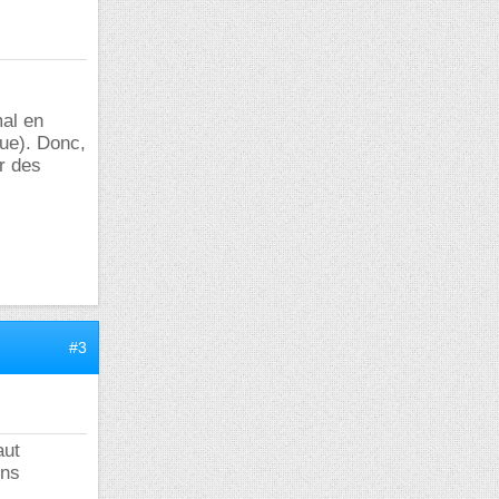
mal en
que). Donc,
r des
#3
aut
ons