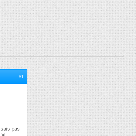
#1
 sais pas
'ai