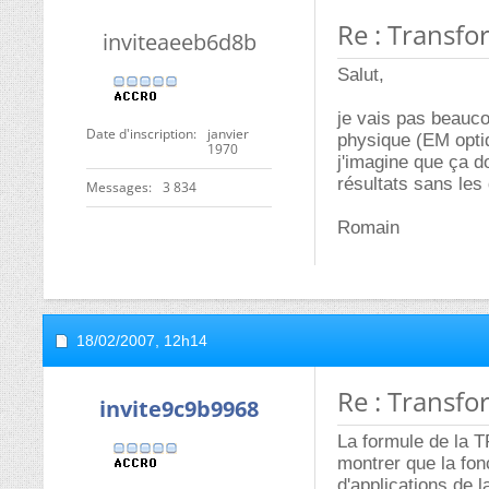
Re : Transfo
inviteaeeb6d8b
Salut,
je vais pas beauco
Date d'inscription
janvier
physique (EM optiq
1970
j'imagine que ça d
résultats sans les
Messages
3 834
Romain
18/02/2007,
12h14
Re : Transfo
invite9c9b9968
La formule de la TF
montrer que la fonc
d'applications de la