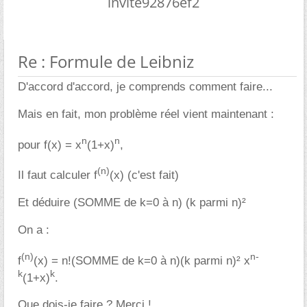
invite92876ef2
Re : Formule de Leibniz
D'accord d'accord, je comprends comment faire...
Mais en fait, mon problème réel vient maintenant :
n
n
pour f(x) = x
(1+x)
,
(n)
Il faut calculer f
(x) (c'est fait)
Et déduire (SOMME de k=0 à n) (k parmi n)²
On a :
(n)
n-
f
(x) = n!(SOMME de k=0 à n)(k parmi n)² x
k
k
(1+x)
.
Que dois-je faire ? Merci !...