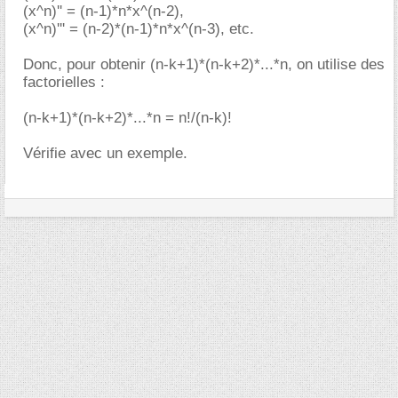
(x^n)'' = (n-1)*n*x^(n-2),
(x^n)''' = (n-2)*(n-1)*n*x^(n-3), etc.
Donc, pour obtenir (n-k+1)*(n-k+2)*...*n, on utilise des
factorielles :
(n-k+1)*(n-k+2)*...*n = n!/(n-k)!
Vérifie avec un exemple.