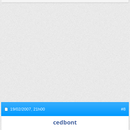
19/02/2007,
21h00
#8
cedbont