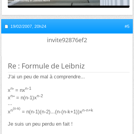
19/02/2007,
20h24
#5
invite92876ef2
Re : Formule de Leibniz
J'ai un peu de mal à comprendre...
n
n-1
x
' = nx
n
n-2
x
'' = n(n-1)x
...
(n-k)
n
n-n+k
x
= n(n-1)(n-2)...(n-(n-k+1))x
Je suis un peu perdu en fait !