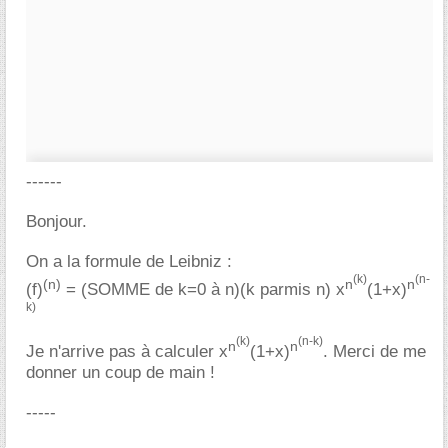
------
Bonjour.
On a la formule de Leibniz :
(k)
(n-
(n)
n
n
(f)
= (SOMME de k=0 à n)(k parmis n) x
(1+x)
k)
(k)
(n-k)
n
n
Je n'arrive pas à calculer x
(1+x)
. Merci de me
donner un coup de main !
-----