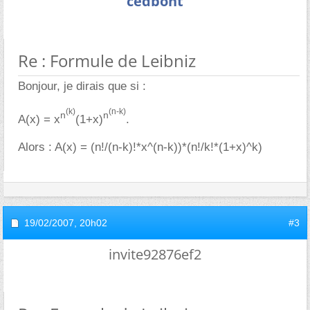
cedbont
Re : Formule de Leibniz
Bonjour, je dirais que si :
(k)
(n-k)
n
n
A(x) = x
(1+x)
.
Alors : A(x) = (n!/(n-k)!*x^(n-k))*(n!/k!*(1+x)^k)
19/02/2007,
20h02
#3
invite92876ef2