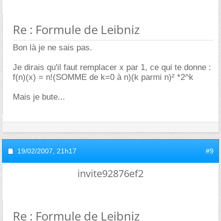
Re : Formule de Leibniz
Bon là je ne sais pas.
Je dirais qu'il faut remplacer x par 1, ce qui te donne :
f(n)(x) = n!(SOMME de k=0 à n)(k parmi n)² *2^k
Mais je bute...
19/02/2007,
21h17
#9
invite92876ef2
Re : Formule de Leibniz