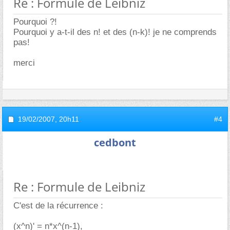
Re : Formule de Leibniz
Pourquoi ?!
Pourquoi y a-t-il des n! et des (n-k)! je ne comprends
pas!
merci
19/02/2007,
20h11
#4
cedbont
Re : Formule de Leibniz
C'est de la récurrence :
(x^n)' = n*x^(n-1),