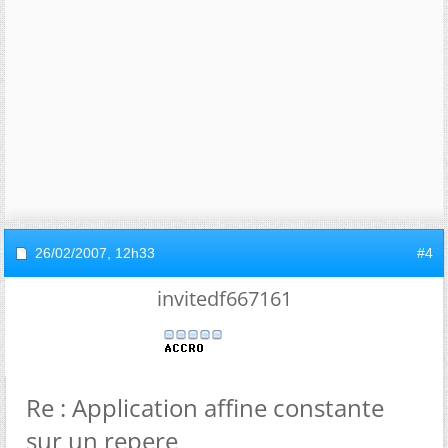
26/02/2007,
12h33
#4
invitedf667161
Re : Application affine constante
sur un repere