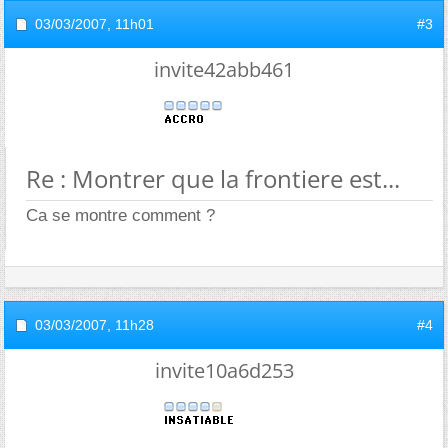
03/03/2007,
11h01
#3
invite42abb461
Re : Montrer que la frontiere est...
Ca se montre comment ?
03/03/2007,
11h28
#4
invite10a6d253