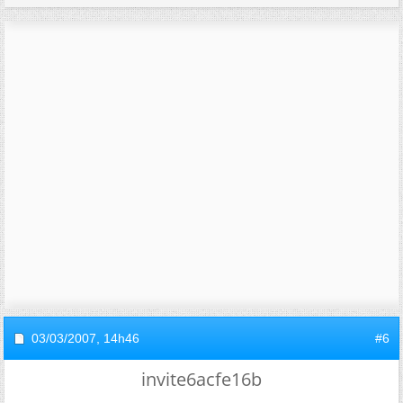
03/03/2007,
14h46
#6
invite6acfe16b