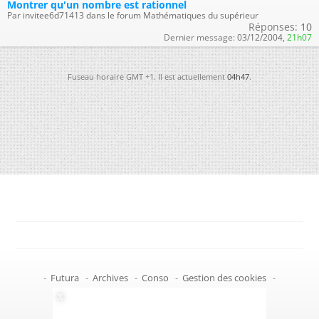
Montrer qu'un nombre est rationnel
Par invitee6d71413 dans le forum Mathématiques du supérieur
Réponses:
10
Dernier message:
03/12/2004,
21h07
Fuseau horaire GMT +1. Il est actuellement
04h47
.
-
Futura
-
Archives
-
Conso
-
Gestion des cookies
-
Politique de confidentialité
-
Haut de page