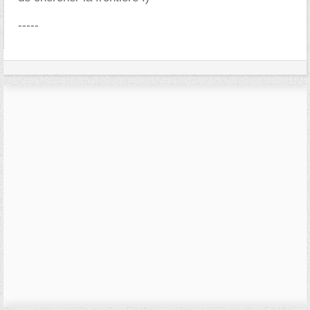
-----