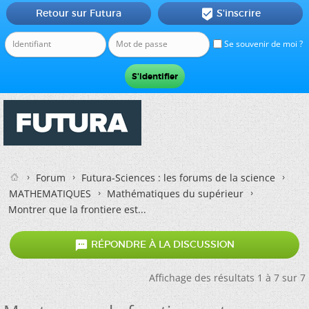
Retour sur Futura
S'inscrire

Se souvenir de moi ?
Forum
Futura-Sciences : les forums de la science
MATHEMATIQUES
Mathématiques du supérieur
Montrer que la frontiere est...

RÉPONDRE À LA DISCUSSION
Affichage des résultats 1 à 7 sur 7