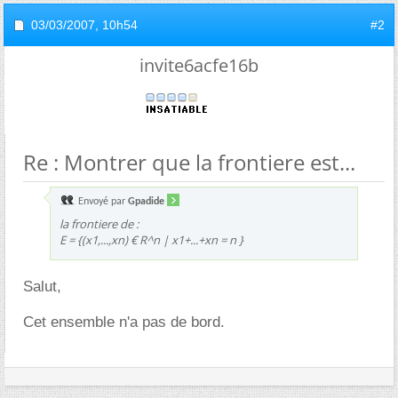
03/03/2007,
10h54
#2
invite6acfe16b
Re : Montrer que la frontiere est...
Envoyé par
Gpadide
la frontiere de :
E = {(x1,...,xn) € R^n | x1+...+xn = n }
Salut,
Cet ensemble n'a pas de bord.