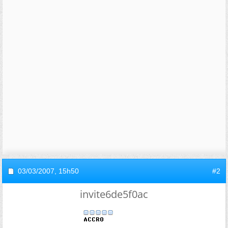
03/03/2007,
15h50
#2
invite6de5f0ac