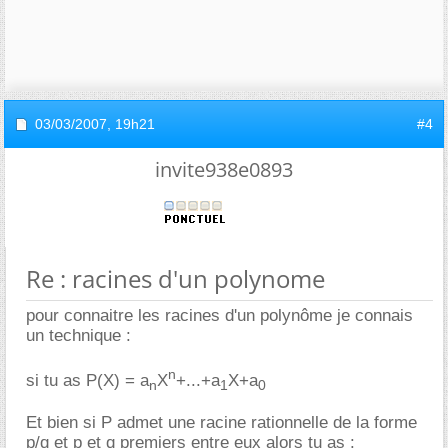
03/03/2007,
19h21
#4
invite938e0893
Re : racines d'un polynome
pour connaitre les racines d'un polynôme je connais
un technique :
n
si tu as P(X) = a
X
+...+a
X+a
n
1
0
Et bien si P admet une racine rationnelle de la forme
p/q et p et q premiers entre eux alors tu as :