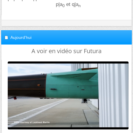
p|a
et q|a
0
n
Aujourd'hui
A voir en vidéo sur Futura