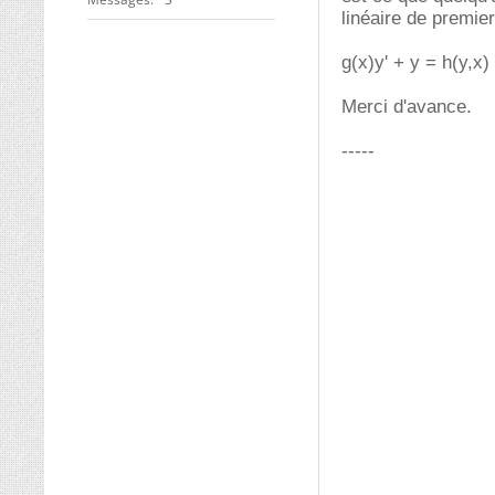
linéaire de premier
g(x)y' + y = h(y,x)
Merci d'avance.
-----