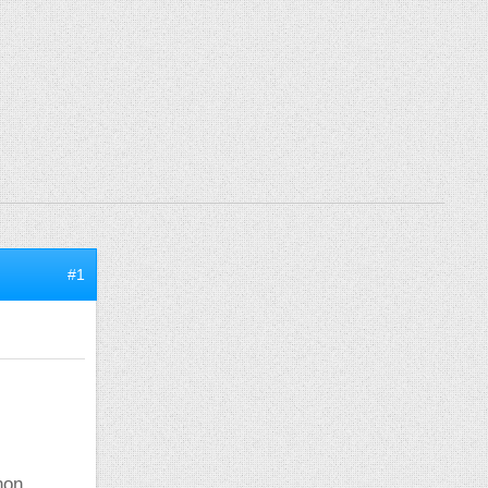
#1
non