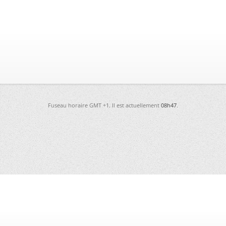
Fuseau horaire GMT +1. Il est actuellement
08h47
.