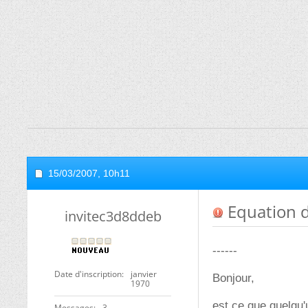
15/03/2007,
10h11
Equation di
invitec3d8ddeb
------
Date d'inscription
janvier
Bonjour,
1970
est ce que quelqu'
Messages
3