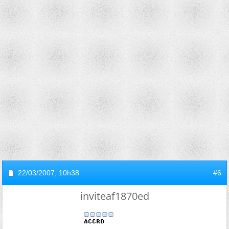
22/03/2007,
10h38
#6
inviteaf1870ed