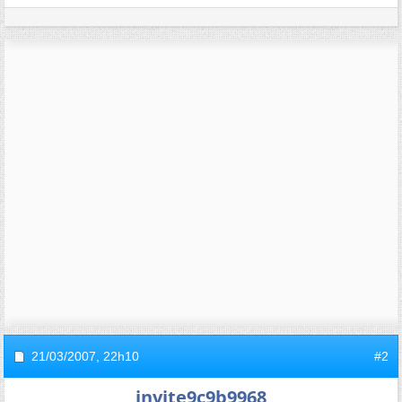
21/03/2007,
22h10
#2
invite9c9b9968