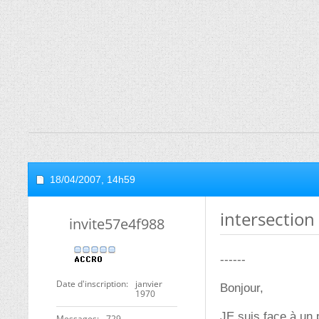
18/04/2007,
14h59
intersection
invite57e4f988
------
Date d'inscription
janvier
Bonjour,
1970
JE suis face à un 
Messages
729