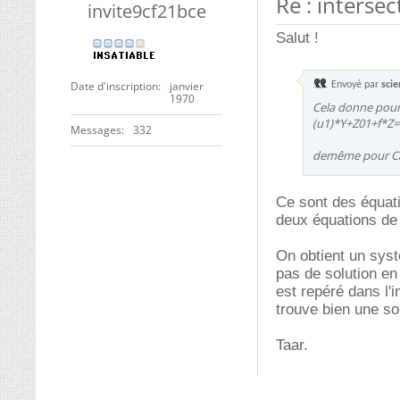
Re : intersec
invite9cf21bce
Salut !
Date d'inscription
janvier
Envoyé par
scie
1970
Cela donne pour 
(u1)*Y+Z01+f*Z=
Messages
332
demême pour Cam
Ce sont des équati
deux équations de 
On obtient un syst
pas de solution en 
est repéré dans l'
trouve bien une so
Taar.