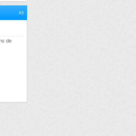
#3
ns de