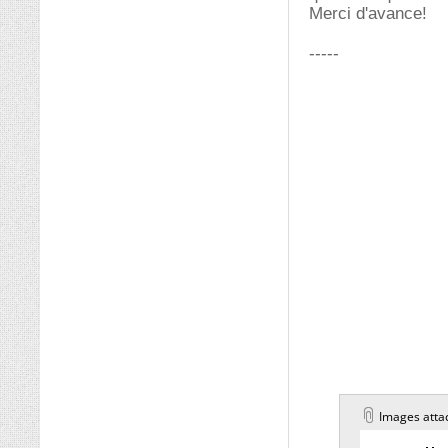
Merci d'avance!
-----
Images atta