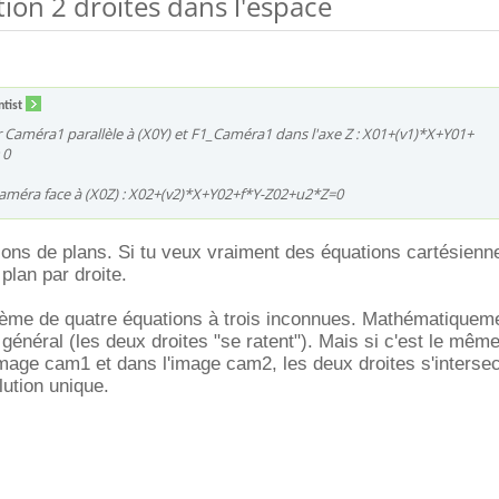
tion 2 droites dans l'espace
ntist
Caméra1 parallèle à (X0Y) et F1_Caméra1 dans l'axe Z : X01+(v1)*X+Y01+
 0
éra face à (X0Z) : X02+(v2)*X+Y02+f*Y-Z02+u2*Z=0
ons de plans. Si tu veux vraiment des équations cartésiennes
plan par droite.
ème de quatre équations à trois inconnues. Mathématiquemen
général (les deux droites "se ratent"). Mais si c'est le même
image cam1 et dans l'image cam2, les deux droites s'intersec
lution unique.