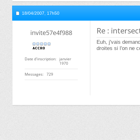
18/04/2007,
17h50
Re : intersec
invite57e4f988
Euh, j'vais deman
droites si l'on ne
Date d'inscription
janvier
1970
Messages
729