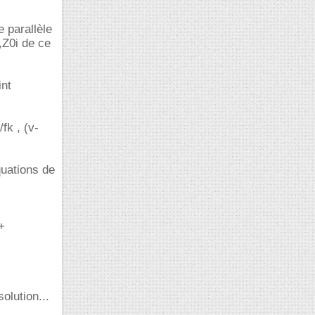
 parallèle
,Z0i de ce
int
fk , (v-
quations de
+
olution...