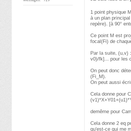
1 point physique 
à un plan principa
repère). [à 90° ent
Ce point M est pro
focal(Fi) de chaque
Par la suite, (u,v) 
v0)/fk]... pour les
On peut donc déter
(Fi_M).
On peut aussi écri
Cela donne pour C
(v1)*X+Y01+(u1)*
demême pour Camé
Cela donne 2 eq pou
qu'est-ce qui me 