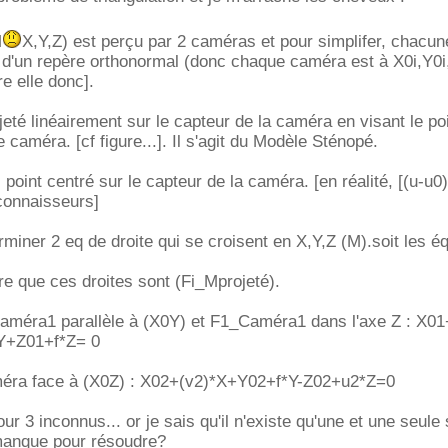
M
X,Y,Z) est perçu par 2 caméras et pour simplifer, chacune
l d'un repère orthonormal (donc chaque caméra est à X0i,Y0i
re elle donc].
jeté linéairement sur le capteur de la caméra en visant le po
 caméra. [cf figure...]. Il s'agit du Modèle Sténopé.
: point centré sur le capteur de la caméra. [en réalité, [(u-u0)/
 connaisseurs]
miner 2 eq de droite qui se croisent en X,Y,Z (M).soit les é
re que ces droites sont (Fi_Mprojeté).
améra1 parallèle à (X0Y) et F1_Caméra1 dans l'axe Z : X01
Y+Z01+f*Z= 0
ra face à (X0Z) : X02+(v2)*X+Y02+f*Y-Z02+u2*Z=0
r 3 inconnus... or je sais qu'il n'existe qu'une et une seule s
manque pour résoudre?