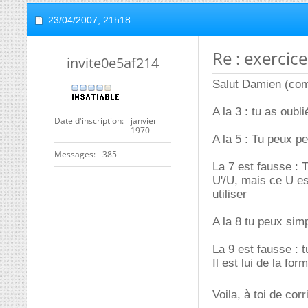
23/04/2007,
21h18
Re : exercice
invite0e5af214
Salut Damien (com
A la 3 : tu as oubli
Date d'inscription
janvier
1970
A la 5 : Tu peux peu
Messages
385
La 7 est fausse : T
U'/U, mais ce U es
utiliser
A la 8 tu peux simpl
La 9 est fausse : t
Il est lui de la for
Voila, à toi de cor