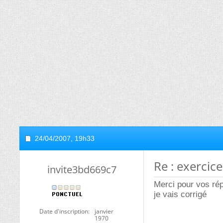
24/04/2007,
19h33
Re : exercice
invite3bd669c7
Merci pour vos rép
je vais corrigé
Date d'inscription
janvier
1970