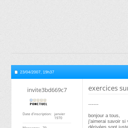
23/04/2007,
19h37
exercices su
invite3bd669c7
------
Date d'inscription
janvier
bonjour a tous,
1970
j'aimerai savoir si
dérivées sont just
Messages
79