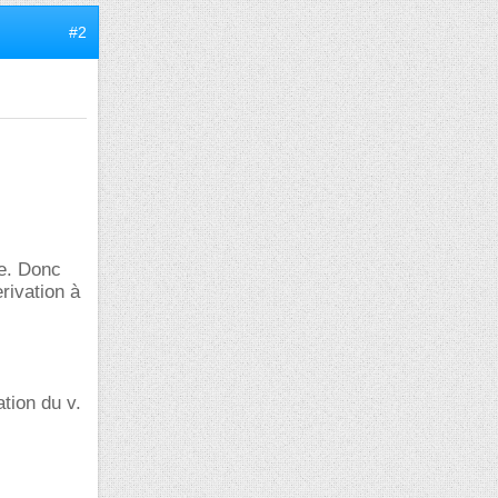
#2
le. Donc
rivation à
ation du v.