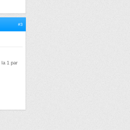
#3
 la 1 par