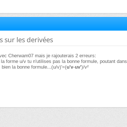
s sur les derivées
vec Cherwam07 mais je rajouterais 2 erreurs:
 la forme u/v tu n'utilises pas la bonne formule, poutant dans
 bien la bonne formule...(u/v)'=(
u'v
-
uv'
)/v²