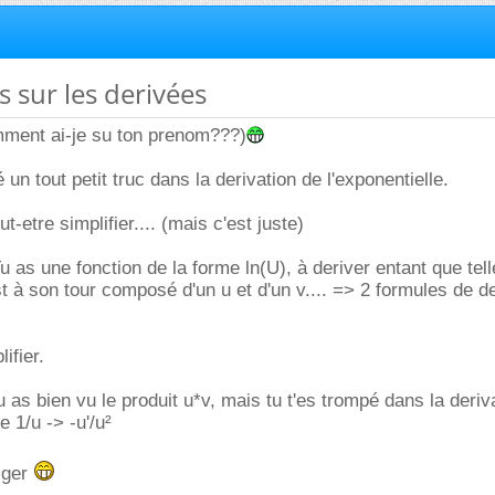
s sur les derivées
ment ai-je su ton prenom???)
é un tout petit truc dans la derivation de l'exponentielle.
t-etre simplifier.... (mais c'est juste)
u as une fonction de la forme ln(U), à deriver entant que tel
t à son tour composé d'un u et d'un v.... => 2 formules de de
ifier.
u as bien vu le produit u*v, mais tu t'es trompé dans la deriv
me 1/u -> -u'/u²
riger