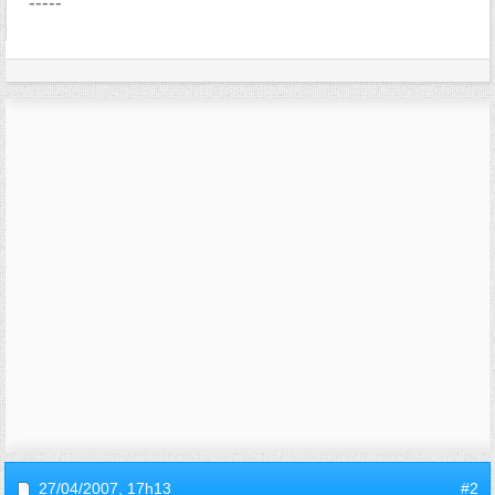
-----
27/04/2007,
17h13
#2