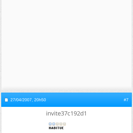
27/04/2007,
20h50
#7
invite37c192d1