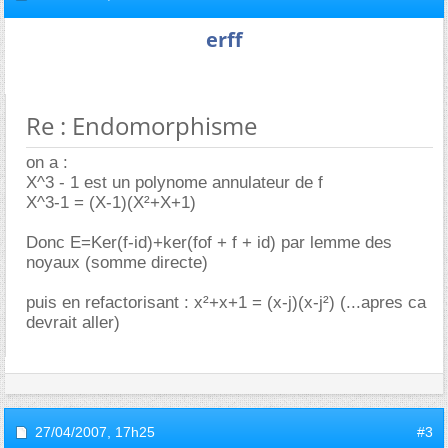
erff
Re : Endomorphisme
on a :
X^3 - 1 est un polynome annulateur de f
X^3-1 = (X-1)(X²+X+1)
Donc E=Ker(f-id)+ker(fof + f + id) par lemme des
noyaux (somme directe)
puis en refactorisant : x²+x+1 = (x-j)(x-j²) (...apres ca
devrait aller)
27/04/2007,
17h25
#3