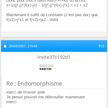
Donc pour tout x dans Ker(f²+f+id) on écrira
x=1/(j²-j)*(f(x)-jx) - 1/(j²-j)*(f(x)-j²x) = x1 + x2
Maintenant il suffit de constater (c'est pas dur) que
f(x1)=j²x1 et f(x2)=jx2...Voilà
28/04/2007,
17h48
#10
invite37c192d1
Re : Endomorphisme
merci de m'avoir aidé
Je pense pouvoir me débrouiller maintenant
merci