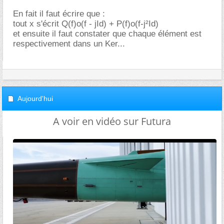
En fait il faut écrire que :
tout x s'écrit Q(f)o(f - jId) + P(f)o(f-j²Id)
et ensuite il faut constater que chaque élément est
respectivement dans un Ker...
Aujourd'hui
A voir en vidéo sur Futura