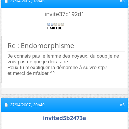
27/04/2007,
18h46
#5
invite37c192d1
Re : Endomorphisme
Je connais pas le lemme des noyaux, du coup je ne
vois pas ce que je dois faire...
Peux tu m'expliquer la démarche à suivre stp?
et merci de m'aider ^^
27/04/2007,
20h40
#6
invited5b2473a