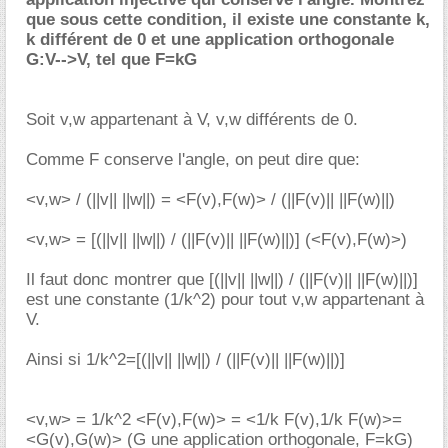
que sous cette condition, il existe une constante k,
k différent de 0 et une application orthogonale
G:V-->V, tel que F=kG
Soit v,w appartenant à V, v,w différents de 0.
Comme F conserve l'angle, on peut dire que:
<v,w> / (||v|| ||w||) = <F(v),F(w)> / (||F(v)|| ||F(w)||)
<v,w> = [(||v|| ||w||) / (||F(v)|| ||F(w)||)] (<F(v),F(w)>)
Il faut donc montrer que [(||v|| ||w||) / (||F(v)|| ||F(w)||)]
est une constante (1/k^2) pour tout v,w appartenant à
V.
Ainsi si 1/k^2=[(||v|| ||w||) / (||F(v)|| ||F(w)||)]
<v,w> = 1/k^2 <F(v),F(w)> = <1/k F(v),1/k F(w)>=
<G(v),G(w)> (G une application orthogonale, F=kG)