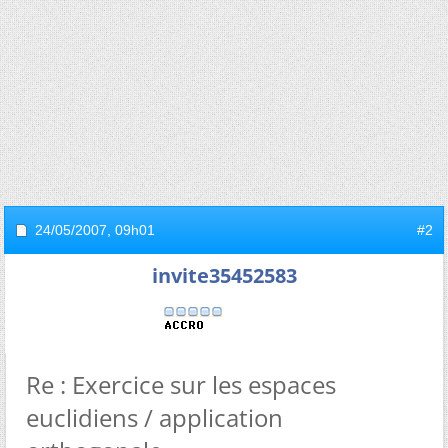
24/05/2007,
09h01
#2
invite35452583
Re : Exercice sur les espaces
euclidiens / application