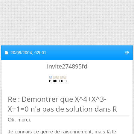
20/09/2004,
02h01
#5
invite274895fd
Re : Demontrer que X^4+X^3-
X+1=0 n'a pas de solution dans R
Ok, merci.
Je connais ce genre de raisonnement, mais là le