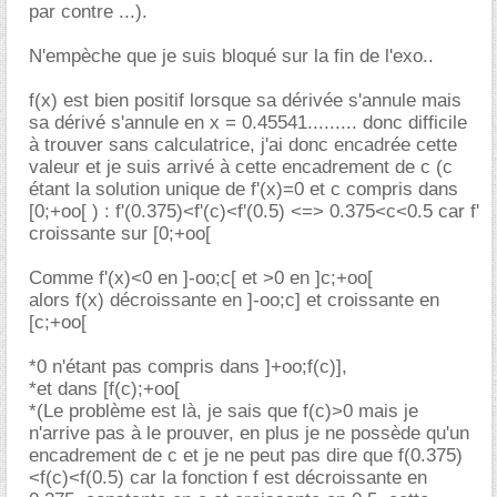
par contre ...).
N'empèche que je suis bloqué sur la fin de l'exo..
f(x) est bien positif lorsque sa dérivée s'annule mais
sa dérivé s'annule en x = 0.45541......... donc difficile
à trouver sans calculatrice, j'ai donc encadrée cette
valeur et je suis arrivé à cette encadrement de c (c
étant la solution unique de f'(x)=0 et c compris dans
[0;+oo[ ) : f'(0.375)<f'(c)<f'(0.5) <=> 0.375<c<0.5 car f'
croissante sur [0;+oo[
Comme f'(x)<0 en ]-oo;c[ et >0 en ]c;+oo[
alors f(x) décroissante en ]-oo;c] et croissante en
[c;+oo[
*0 n'étant pas compris dans ]+oo;f(c)],
*et dans [f(c);+oo[
*(Le problème est là, je sais que f(c)>0 mais je
n'arrive pas à le prouver, en plus je ne possède qu'un
encadrement de c et je ne peut pas dire que f(0.375)
<f(c)<f(0.5) car la fonction f est décroissante en