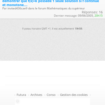
démontrer que f(x)=k possède 1 seule solution si f continue
et monotone....
Par invited436cae9 dans le forum Mathématiques du supérieur
Réponses:
16
Dernier message:
09/06/2005,
20h15
Fuseau horaire GMT +1. Il est actuellement
19h59
.
-
Futura
-
Archives
-
Conso
-
Gestion des cookies
-
Politique de confidentialité
-
Haut de page