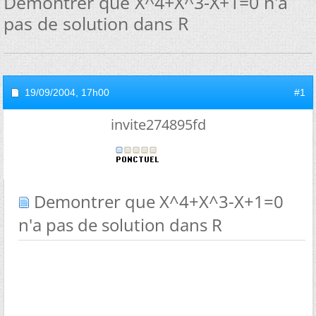
Demontrer que X^4+X^3-X+1=0 n'a
pas de solution dans R
19/09/2004,
17h00
#1
invite274895fd
Demontrer que X^4+X^3-X+1=0
n'a pas de solution dans R