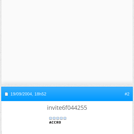
19/09/2004,
18h52
#2
invite6f044255