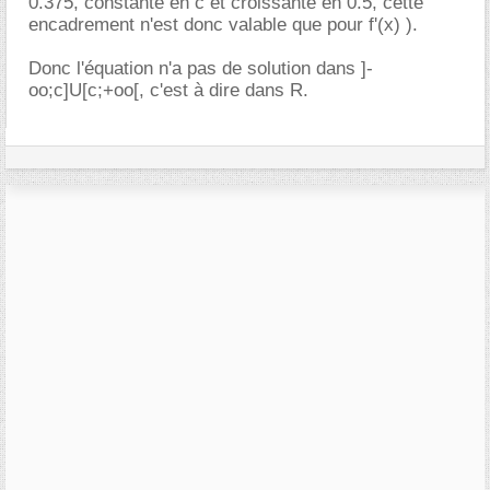
0.375, constante en c et croissante en 0.5, cette
encadrement n'est donc valable que pour f'(x) ).
Donc l'équation n'a pas de solution dans ]-
oo;c]U[c;+oo[, c'est à dire dans R.