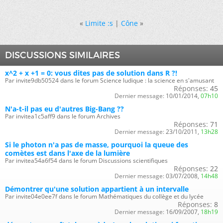
«
Limite :s
|
Cône
»
DISCUSSIONS SIMILAIRES
x^2 + x +1 = 0: vous dites pas de solution dans R ?!
Par invite9db50524 dans le forum Science ludique : la science en s'amusant
Réponses:
45
Dernier message:
10/01/2014,
07h10
N'a-t-il pas eu d'autres Big-Bang ??
Par invitea1c5aff9 dans le forum Archives
Réponses:
71
Dernier message:
23/10/2011,
13h28
Si le photon n'a pas de masse, pourquoi la queue des
comètes est dans l'axe de la lumière
Par invitea54a6f54 dans le forum Discussions scientifiques
Réponses:
22
Dernier message:
03/07/2008,
14h48
Démontrer qu'une solution appartient à un intervalle
Par invite04e0ee7f dans le forum Mathématiques du collège et du lycée
Réponses:
8
Dernier message:
16/09/2007,
18h19