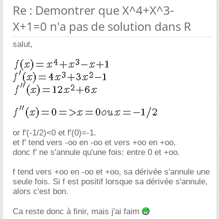
Re : Demontrer que X^4+X^3-
X+1=0 n'a pas de solution dans R
salut,
or f'(-1/2)<0 et f'(0)=-1.
et f' tend vers -oo en -oo et vers +oo en +oo.
donc f' ne s'annule qu'une fois: entre 0 et +oo.
f tend vers +oo en -oo et +oo, sa dérivée s'annule une
seule fois. Si f est positif lorsque sa dérivée s'annule,
alors c'est bon.
Ca reste donc à finir, mais j'ai faim