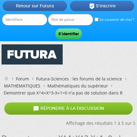
Retour sur Futura
S'inscrire

Se souvenir de moi ?
Forum
Futura-Sciences : les forums de la science
MATHEMATIQUES
Mathématiques du supérieur
Demontrer que X^4+X^3-X+1=0 n'a pas de solution dans R

RÉPONDRE À LA DISCUSSION
Affichage des résultats 1 à 5 sur 5