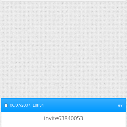
06/07/2007,
18h34
#7
invite63840053