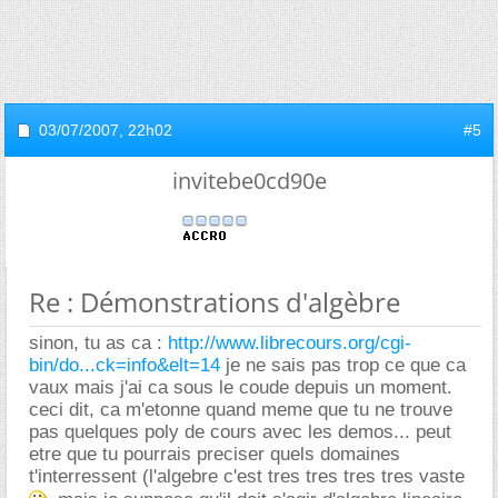
03/07/2007,
22h02
#5
invitebe0cd90e
Re : Démonstrations d'algèbre
sinon, tu as ca :
http://www.librecours.org/cgi-
bin/do...ck=info&elt=14
je ne sais pas trop ce que ca
vaux mais j'ai ca sous le coude depuis un moment.
ceci dit, ca m'etonne quand meme que tu ne trouve
pas quelques poly de cours avec les demos... peut
etre que tu pourrais preciser quels domaines
t'interressent (l'algebre c'est tres tres tres tres vaste