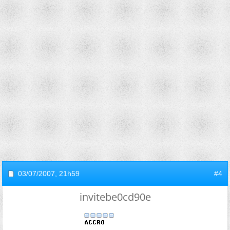
03/07/2007,
21h59
#4
invitebe0cd90e