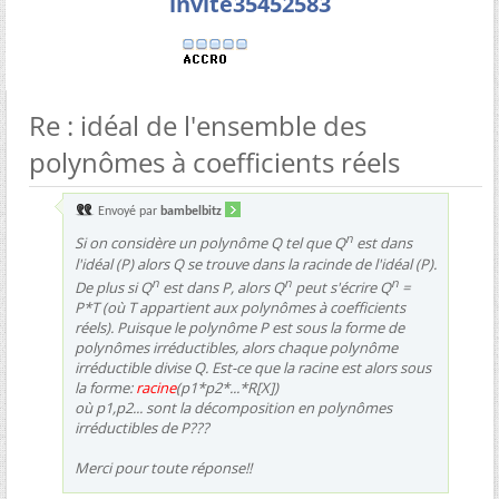
invite35452583
Re : idéal de l'ensemble des
polynômes à coefficients réels
Envoyé par
bambelbitz
n
Si on considère un polynôme Q tel que Q
est dans
l'idéal (P) alors Q se trouve dans la racinde de l'idéal (P).
n
n
n
De plus si Q
est dans P, alors Q
peut s'écrire Q
=
P*T (où T appartient aux polynômes à coefficients
réels). Puisque le polynôme P est sous la forme de
polynômes irréductibles, alors chaque polynôme
irréductible divise Q. Est-ce que la racine est alors sous
la forme:
racine
(p1*p2*...*R[X])
où p1,p2... sont la décomposition en polynômes
irréductibles de P???
Merci pour toute réponse!!