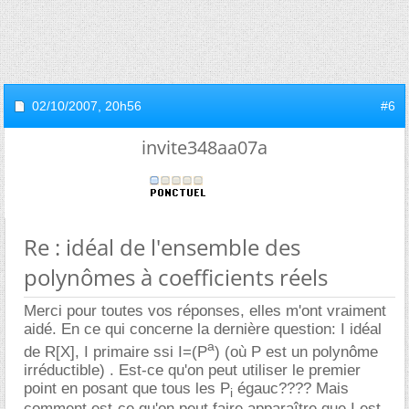
02/10/2007,
20h56
#6
invite348aa07a
Re : idéal de l'ensemble des
polynômes à coefficients réels
Merci pour toutes vos réponses, elles m'ont vraiment
aidé. En ce qui concerne la dernière question: I idéal
a
de R[X], I primaire ssi I=(P
) (où P est un polynôme
irréductible) . Est-ce qu'on peut utiliser le premier
point en posant que tous les P
égauc???? Mais
i
comment est-ce qu'on peut faire apparaître que I est