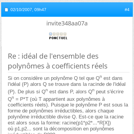
02/10/2007,
09h47
#4
invite348aa07a
Re : idéal de l'ensemble des
polynômes à coefficients réels
n
Si on considère un polynôme Q tel que Q
est dans
l'idéal (P) alors Q se trouve dans la racinde de l'idéal
n
n
(P). De plus si Q
est dans P, alors Q
peut s'écrire
n
Q
= P*T (où T appartient aux polynômes à
coefficients réels). Puisque le polynôme P est sous la
forme de polynômes irréductibles, alors chaque
polynôme irréductible divise Q. Est-ce que la racine
est alors sous la forme: racine(p1*p2*...*R[X])
où p1,p2... sont la décomposition en polynômes