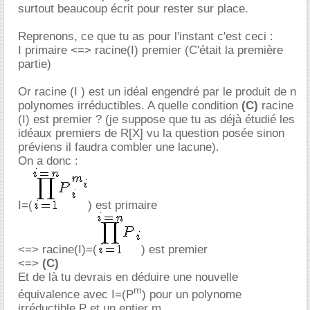
surtout beaucoup écrit pour rester sur place.
Reprenons, ce que tu as pour l'instant c'est ceci :
I primaire <=> racine(I) premier (C'était la première
partie)
Or racine (I ) est un idéal engendré par le produit de n
polynomes irréductibles. A quelle condition
(C)
racine
(I) est premier ? (je suppose que tu as déjà étudié les
idéaux premiers de R[X] vu la question posée sinon
préviens il faudra combler une lacune).
On a donc :
I=(
) est primaire
<=> racine(I)=(
) est premier
<=>
(C)
Et de là tu devrais en déduire une nouvelle
m
équivalence avec I=(P
) pour un polynome
irréductible P et un entier m.