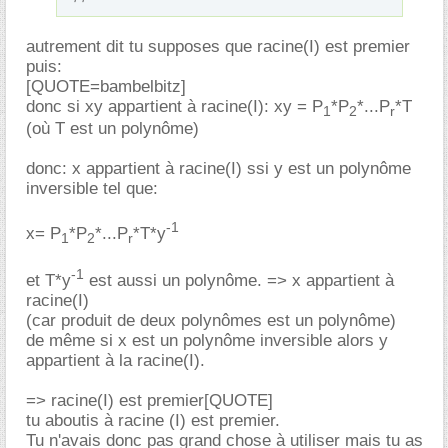
autrement dit tu supposes que racine(I) est premier
puis:
[QUOTE=bambelbitz]
donc si xy appartient à racine(I): xy = P
*P
*...P
*T
1
2
r
(où T est un polynôme)
donc: x appartient à racine(I) ssi y est un polynôme
inversible tel que:
-1
x= P
*P
*...P
*T*y
1
2
r
-1
et T*y
est aussi un polynôme. => x appartient à
racine(I)
(car produit de deux polynômes est un polynôme)
de même si x est un polynôme inversible alors y
appartient à la racine(I).
=> racine(I) est premier[QUOTE]
tu aboutis à racine (I) est premier.
Tu n'avais donc pas grand chose à utiliser mais tu as