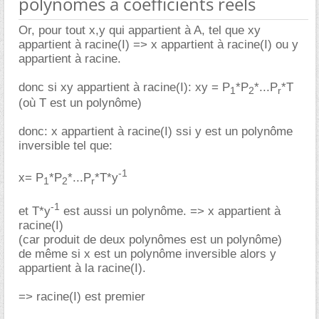
polynômes à coefficients réels
Or, pour tout x,y qui appartient à A, tel que xy
appartient à racine(I) => x appartient à racine(I) ou y
appartient à racine.
donc si xy appartient à racine(I): xy = P
*P
*...P
*T
1
2
r
(où T est un polynôme)
donc: x appartient à racine(I) ssi y est un polynôme
inversible tel que:
-1
x= P
*P
*...P
*T*y
1
2
r
-1
et T*y
est aussi un polynôme. => x appartient à
racine(I)
(car produit de deux polynômes est un polynôme)
de même si x est un polynôme inversible alors y
appartient à la racine(I).
=> racine(I) est premier