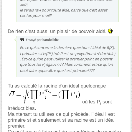
aidé.
Je serais ravi pour toute aide, parce que c'est assez
confus pour moi!!!
De rien c'est aussi un plaisir de pouvoir aidé.
Envoyé par
bambelbitz
En ce qui concerne la dernière question: I idéal de R[X],
a
I primaire ssi I=(P
) (où P est un polynôme irréductible)
. Est-ce qu'on peut utiliser le premier point en posant
que tous les P
égauc???? Mais comment est-ce qu'on
i
peut faire apparaître que I est primaire????
Tu as calculé la racine d'un idéal quelconque
où les P
sont
i
irréductibles.
Maintenant tu utilises ce qui précède, l'idéal I est
primaire si et seulement si sa racine est un idéal
premier.
Ce qu'il reste à faire est de caractériser de manière