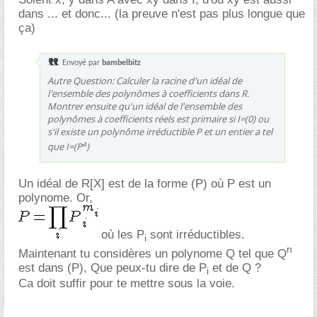
dans ... et donc... (la preuve n'est pas plus longue que
ça)
Envoyé par
bambelbitz
Autre Question: Calculer la racine d'un idéal de
l'ensemble des polynômes à coefficients dans R.
Montrer ensuite qu'un idéal de l'ensemble des
polynômes à coefficients réels est primaire si I=(0) ou
s'il existe un polynôme irréductible P et un entier a tel
a
que I=(P
)
Un idéal de R[X] est de la forme (P) où P est un
polynome. Or,
où les P
sont irréductibles.
i
n
Maintenant tu considères un polynome Q tel que Q
est dans (P), Que peux-tu dire de P
et de Q ?
i
Ca doit suffir pour te mettre sous la voie.