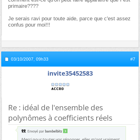
primaire????
Je serais ravi pour toute aide, parce que c'est assez
confus pour moi!!!
03/10/2007,
09h33
#7
invite35452583
Re : idéal de l'ensemble des
polynômes à coefficients réels
Envoyé par
bambelbitz
Merci pour toutes vos réponses, elles m'ont vraiment