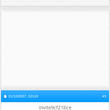
01/10/2007,
02h19
#3
invite9cf21bce