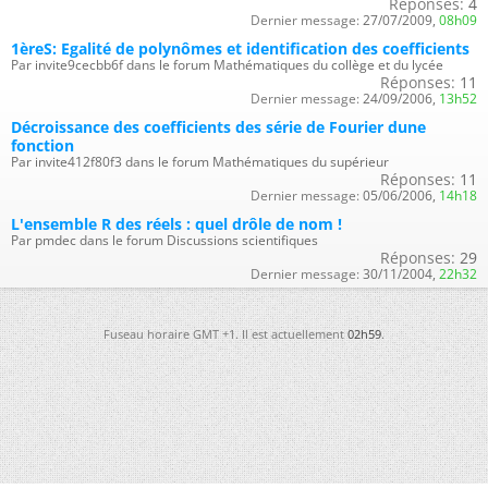
Réponses:
4
Dernier message:
27/07/2009,
08h09
1èreS: Egalité de polynômes et identification des coefficients
Par invite9cecbb6f dans le forum Mathématiques du collège et du lycée
Réponses:
11
Dernier message:
24/09/2006,
13h52
Décroissance des coefficients des série de Fourier dune
fonction
Par invite412f80f3 dans le forum Mathématiques du supérieur
Réponses:
11
Dernier message:
05/06/2006,
14h18
L'ensemble R des réels : quel drôle de nom !
Par pmdec dans le forum Discussions scientifiques
Réponses:
29
Dernier message:
30/11/2004,
22h32
Fuseau horaire GMT +1. Il est actuellement
02h59
.