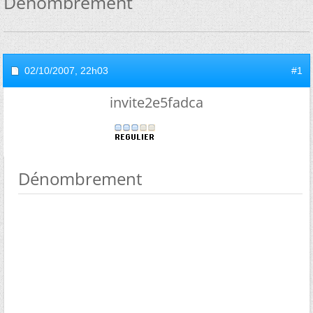
Dénombrement
02/10/2007,
22h03
#1
invite2e5fadca
Dénombrement