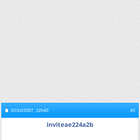
02/10/2007,
22h40
#2
inviteae224a2b