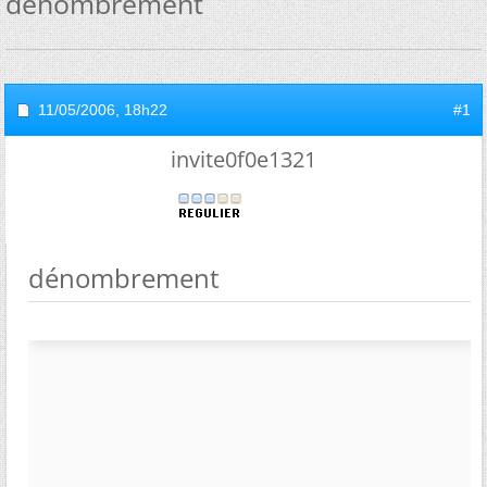
dénombrement
11/05/2006,
18h22
#1
invite0f0e1321
dénombrement