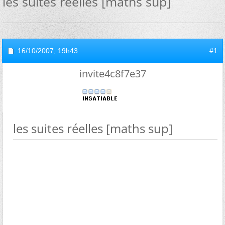
les suites réelles [maths sup]
16/10/2007,
19h43
#1
invite4c8f7e37
les suites réelles [maths sup]