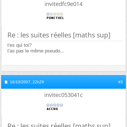
invitedfc9e014
Re : les suites réelles [maths sup]
t'es qui toi?
t'as pas le même pseudo...
16/10/2007,
22h29
#3
invitec053041c
Re : les suites réelles [maths sup]