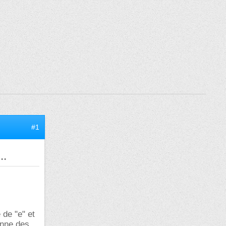
#1
..
 de "e" et
donne des