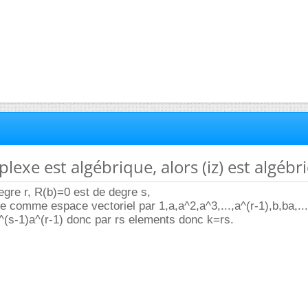
plexe est algébrique, alors (iz) est algébri
egre r, R(b)=0 est de degre s,
e comme espace vectoriel par 1,a,a^2,a^3,...,a^(r-1),b,ba,...
.,b^(s-1)a^(r-1) donc par rs elements donc k=rs.