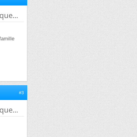
que...
famille
#3
que...