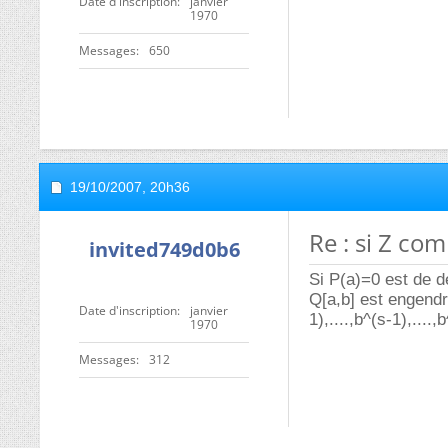
Date d'inscription
janvier
1970
Messages
650
19/10/2007,
20h36
Re : si Z com
invited749d0b6
Si P(a)=0 est de d
Q[a,b] est engendr
Date d'inscription
janvier
1),....,b^(s-1),...
1970
Messages
312