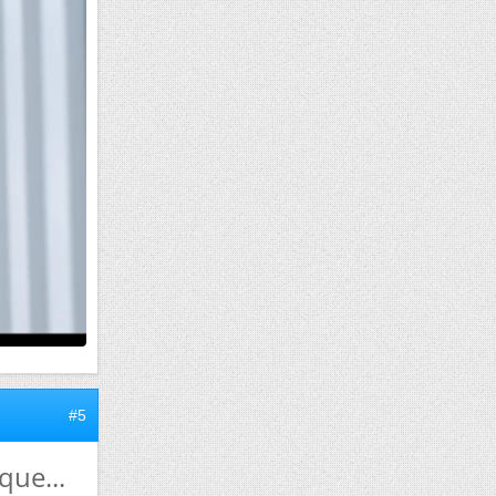
#5
que...