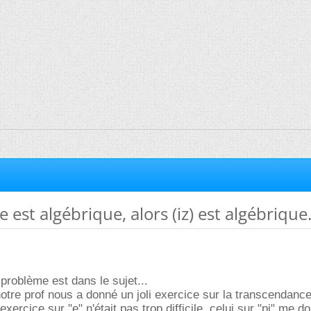
 est algébrique, alors (iz) est algébrique.
e problème est dans le sujet...
otre prof nous a donné un joli exercice sur la transcendance
l'exercice sur "e" n'était pas trop difficile, celui sur "pi" me 