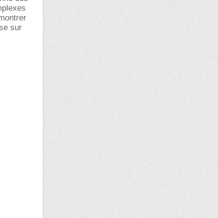
mplexes
émontrer
ase sur