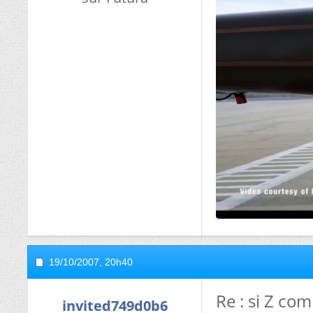
19/10/2007,
20h40
Re : si Z com
invited749d0b6