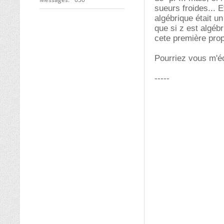
sueurs froides...
algébrique était u
que si z est algébr
cete première propr
Pourriez vous m'éc
-----