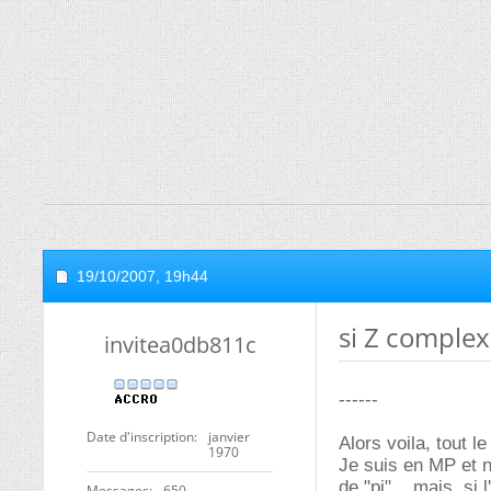
19/10/2007,
19h44
si Z complexe
invitea0db811c
------
Date d'inscription
janvier
Alors voila, tout l
1970
Je suis en MP et n
de "pi"... mais, si 
Messages
650