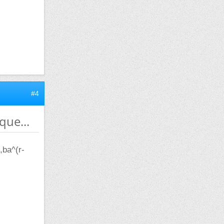
#4
que...
,ba^(r-