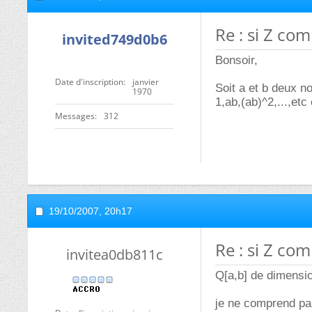
Re : si Z com
invited749d0b6
Bonsoir,
Date d'inscription
janvier
Soit a et b deux n
1970
1,ab,(ab)^2,...,et
Messages
312
19/10/2007,
20h17
Re : si Z com
invitea0db811c
Q[a,b] de dimensio
je ne comprend pa