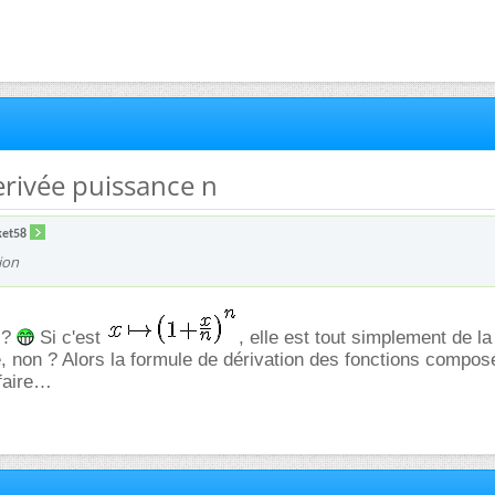
derivée puissance n
ket58
tion
 ?
Si c'est
, elle est tout simplement de l
, non ? Alors la formule de dérivation des fonctions compo
affaire