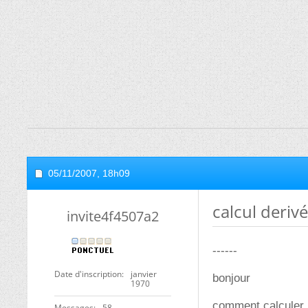
05/11/2007,
18h09
calcul deriv
invite4f4507a2
------
Date d'inscription
janvier
bonjour
1970
comment calculer l
Messages
58