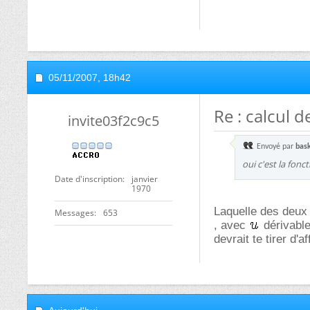
05/11/2007,
18h42
Re : calcul 
invite03f2c9c5
Envoyé par
bas
oui c'est la fonc
Date d'inscription
janvier
1970
Laquelle des deux
Messages
653
, avec
dérivable
devrait te tirer d'