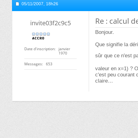
05/11/2007,
18h26
Re : calcul 
invite03f2c9c5
Bonjour.
Que signifie la dé
Date d'inscription
janvier
1970
sûr que ce n'est pa
Messages
653
valeur en x=1) ? O
c'est peu courant 
claire