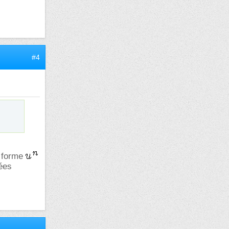
#4
a forme
sées