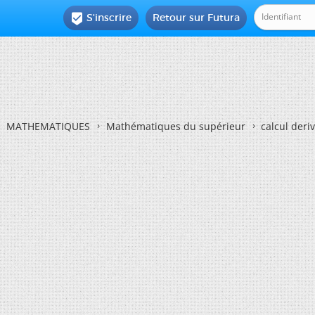
S'inscrire
Retour sur Futura

MATHEMATIQUES
Mathématiques du supérieur
calcul deri