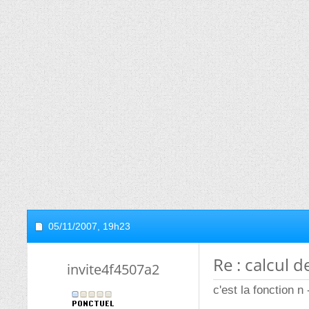
05/11/2007,
19h23
Re : calcul 
invite4f4507a2
c'est la fonction n