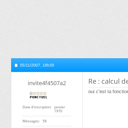
05/11/2007,
18h39
Re : calcul 
invite4f4507a2
oui c'est la fonctio
Date d'inscription
janvier
1970
Messages
58