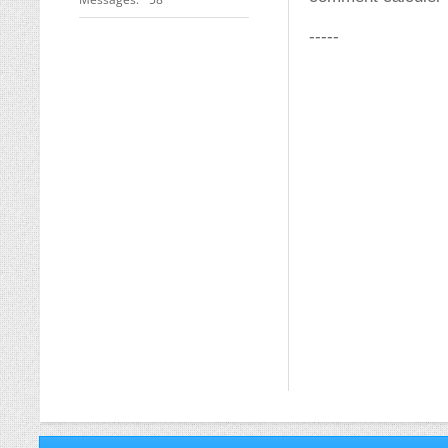
-----