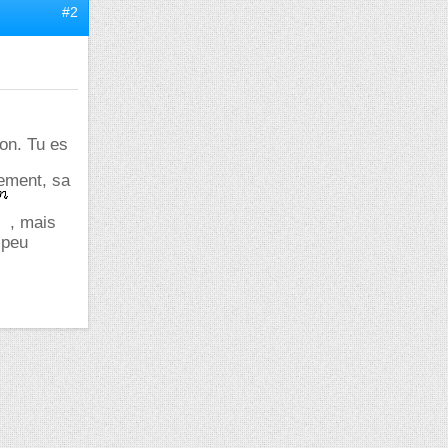
#2
ion. Tu es
ement, sa
, mais
 peu