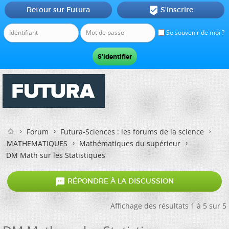
Retour sur Futura
S'inscrire

Se souvenir de moi ?
Forum
Futura-Sciences : les forums de la science
MATHEMATIQUES
Mathématiques du supérieur
DM Math sur les Statistiques

RÉPONDRE À LA DISCUSSION
Affichage des résultats 1 à 5 sur 5