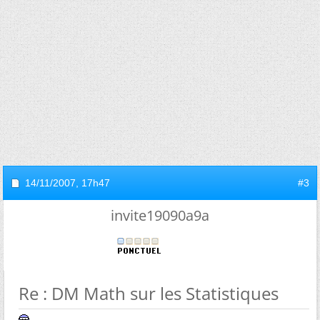
14/11/2007,
17h47
#3
invite19090a9a
Re : DM Math sur les Statistiques