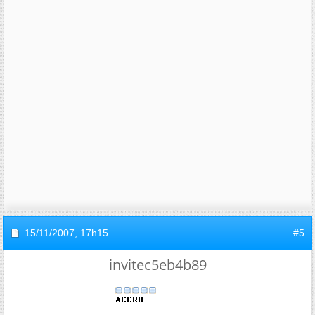
15/11/2007,
17h15
#5
invitec5eb4b89