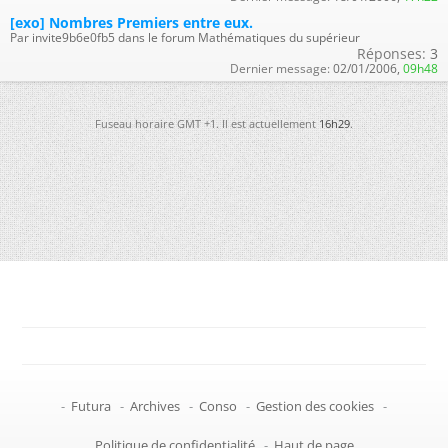
[exo] Nombres Premiers entre eux.
Par invite9b6e0fb5 dans le forum Mathématiques du supérieur
Réponses:
3
Dernier message:
02/01/2006,
09h48
Fuseau horaire GMT +1. Il est actuellement
16h29
.
-
Futura
-
Archives
-
Conso
-
Gestion des cookies
-
Politique de confidentialité
-
Haut de page