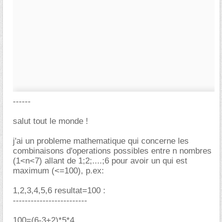
------
salut tout le monde !
j'ai un probleme mathematique qui concerne les
combinaisons d'operations possibles entre n nombres
(1<n<7) allant de 1;2;....;6 pour avoir un qui est
maximum (<=100), p.ex:
1,2,3,4,5,6 resultat=100 :
-------------------------
100=(6-3+2)*5*4