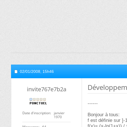
02/01/2008,
15h46
Développeme
invite767e7b2a
------
Date d'inscription
janvier
Bonjour à tous:
1970
f est définie sur ]-
f(x)= (x-ln(1+x)) /
Messages
64