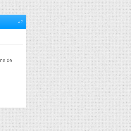
#2
ème de