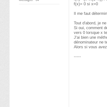
f(x)= 0 si x=0
Il me faut détermin
Tout d'abord, je ne
Si oui, comment dé
vers 0 lorsque x t
J'ai bien une méth
dénominateur ne t
Alors si vous avez
-----