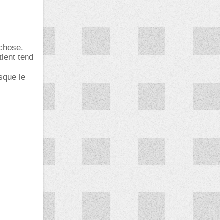
 chose.
ient tend
sque le