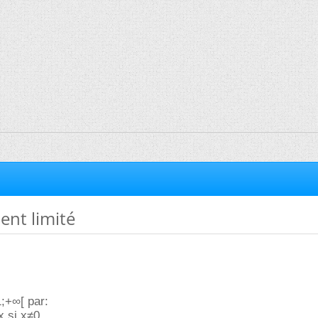
nt limité
1;+∞[ par:
 x si x≠0