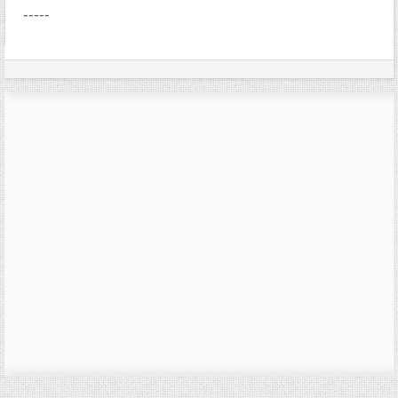
-----