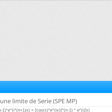
'une limite de Serie (SPE MP)
1)*e^(i*(n+1)x) = [cos(x)*e^(ix)]^(n-1) * e^(i2x)