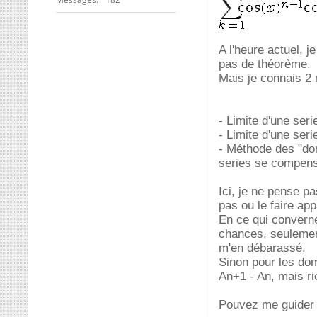
A l'heure actuel, j
pas de théorème.
Mais je connais 2 
- Limite d'une seri
- Limite d'une ser
- Méthode des "dom
series se compense
Ici, je ne pense pa
pas ou le faire app
En ce qui converne
chances, seulement
m'en débarassé.
Sinon pour les dom
An+1 - An, mais rie
Pouvez me guider