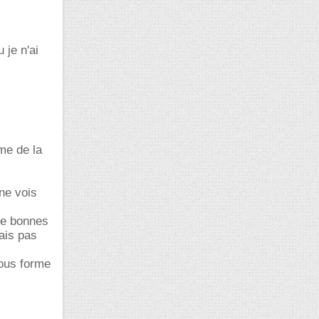
 je n'ai
me de la
 ne vois
 de bonnes
ais pas
sous forme