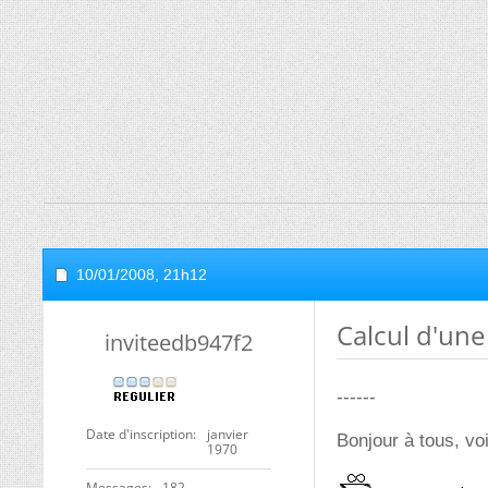
10/01/2008,
21h12
Calcul d'une
inviteedb947f2
------
Date d'inscription
janvier
Bonjour à tous, voi
1970
Messages
182