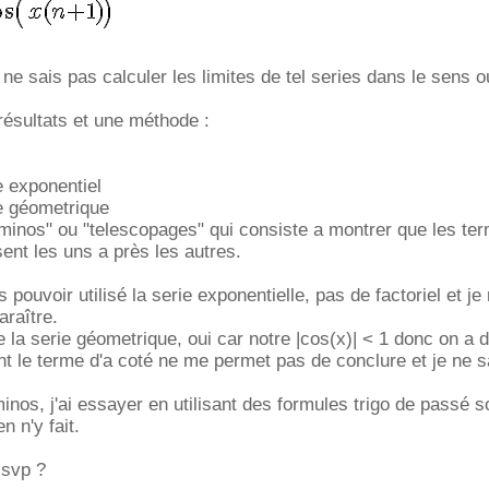
e ne sais pas calculer les limites de tel series dans le sens ou
résultats et une méthode :
e exponentiel
ie géometrique
inos" ou "telescopages" qui consiste a montrer que les ter
nt les uns a près les autres.
s pouvoir utilisé la serie exponentielle, pas de factoriel et je
araître.
 la serie géometrique, oui car notre |cos(x)| < 1 donc on a
 le terme d'a coté ne me permet pas de conclure et je ne s
inos, j'ai essayer en utilisant des formules trigo de passé 
n n'y fait.
 svp ?