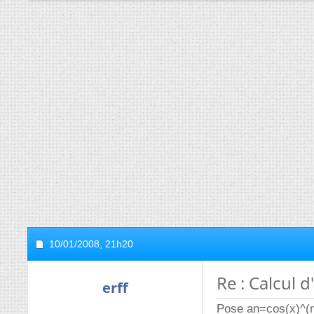
10/01/2008,
21h20
Re : Calcul d
erff
Pose an=cos(x)^(n-