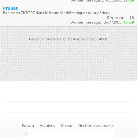
Dernier message:
21/03/2006,
21h59
Probas
Par invitec7b3f097 dans le forum Mathématiques du supérieur
Réponses:
18
Dernier message:
13/04/2005,
16h59
Fuseau horaire GMT +1. Il est actuellement
04h00
.
-
Futura
-
Archives
-
Conso
-
Gestion des cookies
-