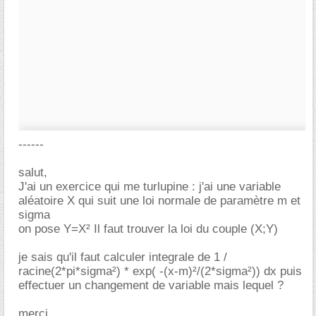
------
salut,
J'ai un exercice qui me turlupine : j'ai une variable
aléatoire X qui suit une loi normale de paramètre m et
sigma
on pose Y=X² Il faut trouver la loi du couple (X;Y)
je sais qu'il faut calculer integrale de 1 /
racine(2*pi*sigma²) * exp( -(x-m)²/(2*sigma²)) dx puis
effectuer un changement de variable mais lequel ?
merci