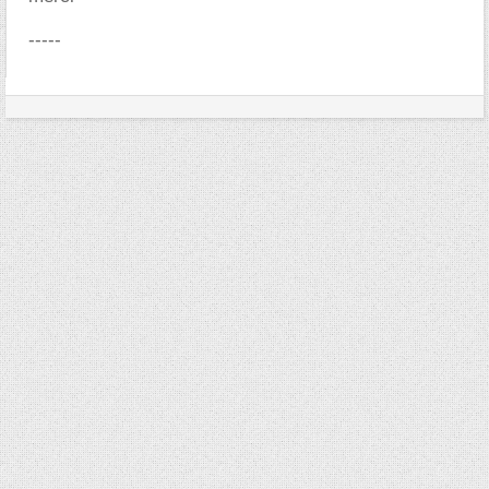
-----