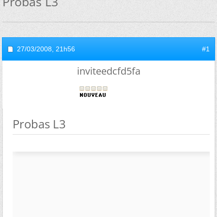
Probas L3
27/03/2008,
21h56
#1
inviteedcfd5fa
Probas L3