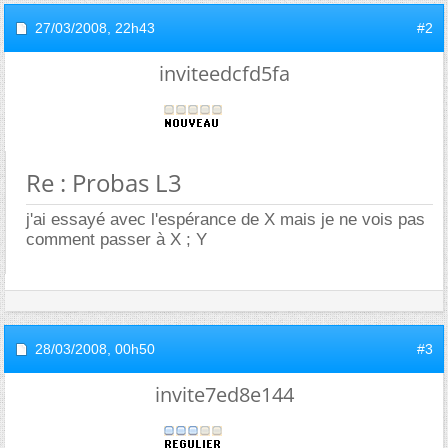
27/03/2008,
22h43
#2
inviteedcfd5fa
Re : Probas L3
j'ai essayé avec l'espérance de X mais je ne vois pas
comment passer à X ; Y
28/03/2008,
00h50
#3
invite7ed8e144