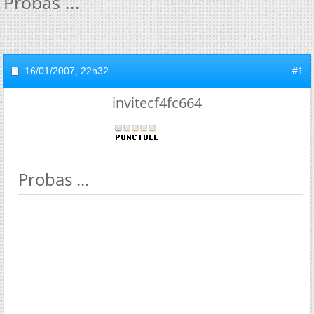
Probas ...
16/01/2007,
22h32
#1
invitecf4fc664
Probas ...