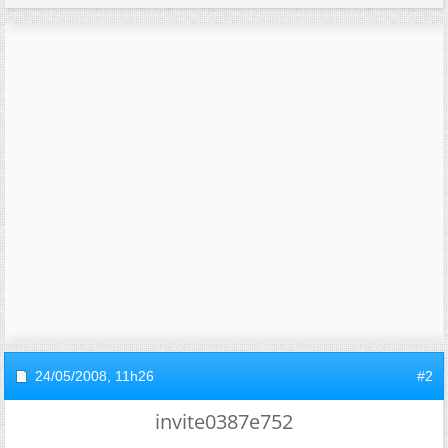
24/05/2008,
11h26
#2
invite0387e752