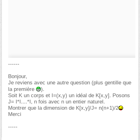
------
Bonjour,
Je reviens avec une autre question (plus gentille que
la première
).
Soit K un corps et I=(x,y) un idéal de K[x,y]. Posons
J= I*I....*I, n fois avec n un entier naturel.
Montrer que la dimension de K[x,y]/J= n(n+1)/2
Merci
-----