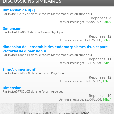
DISCUSSIONS SIMILAIRES
Dimension de K[X]
Par invite0387e752 dans le forum Mathématiques du supérieur
Réponses:
4
Dernier message:
08/05/2007,
23h07
Dimension
Par invitefd5e9002 dans le forum Physique
Réponses:
12
Dernier message:
17/02/2006,
08h39
dimension de l'ensemble des endomorphismes d'un espace
vectoriel de dimension n
Par invite613a4e44 dans le forum Mathématiques du supérieur
Réponses:
11
Dernier message:
20/11/2005,
09h40
E=mc². dimension?
Par invite23745dd9 dans le forum Physique
Réponses:
12
Dernier message:
02/01/2005,
13h18
Dimension
Par invite97785e05 dans le forum Archives
Réponses:
10
Dernier message:
23/04/2004,
14h24
Fuseau horaire GMT +1. Il est actuellement
05h00
.