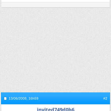
13/06/2008,
16h59
#2
invited749d0b6