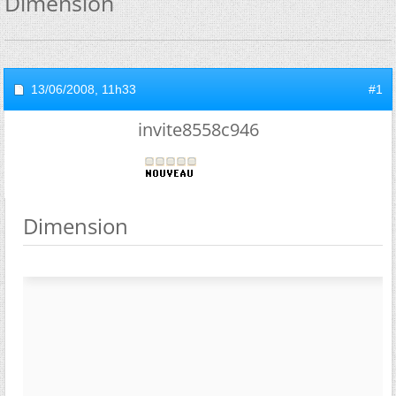
Dimension
13/06/2008,
11h33
#1
invite8558c946
Dimension