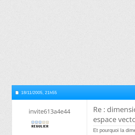
18/11/2005,
21h55
Re : dimens
invite613a4e44
espace vecto
Et pourquoi la dim