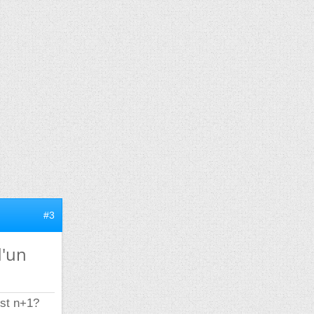
#3
d'un
est n+1?