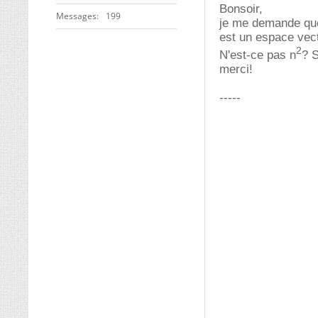
Bonsoir,
Messages
199
je me demande que
est un espace vect
2
N'est-ce pas n
? 
merci!
-----