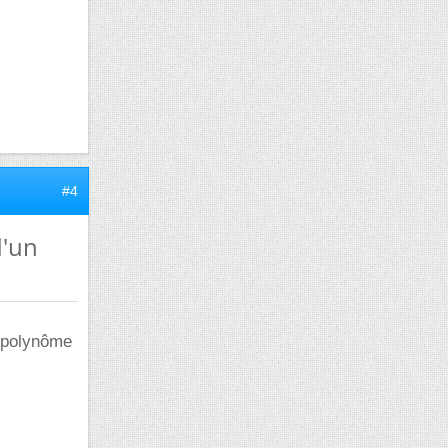
#4
d'un
un polynôme