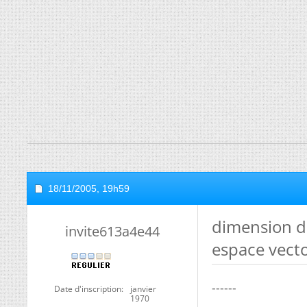
18/11/2005,
19h59
dimension d
invite613a4e44
espace vecto
------
Date d'inscription
janvier
1970