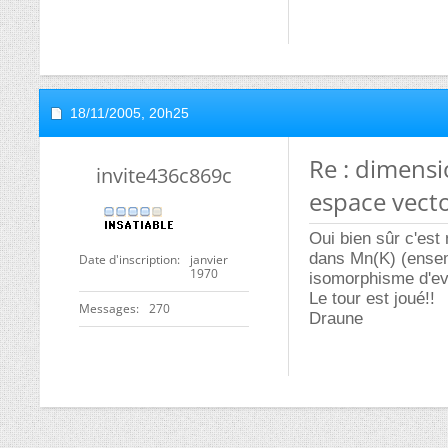
18/11/2005,
20h25
Re : dimens
invite436c869c
espace vecto
Oui bien sûr c'est 
dans Mn(K) (ensemb
Date d'inscription
janvier
1970
isomorphisme d'ev
Le tour est joué!!
Messages
270
Draune