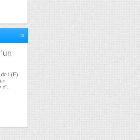
#2
d'un
a de L(E)
 un
 n².