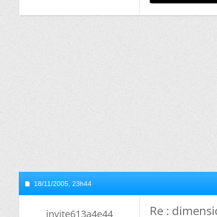
18/11/2005,
23h44
Re : dimens
invite613a4e44