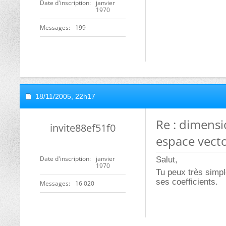
Date d'inscription
janvier
1970
Messages
199
18/11/2005,
22h17
Re : dimens
invite88ef51f0
espace vecto
Date d'inscription
janvier
Salut,
1970
Tu peux très simpl
ses coefficients.
Messages
16 020