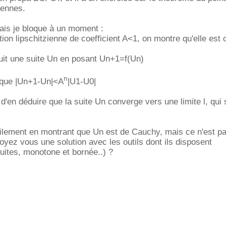
iennes.
ais je bloque à un moment :
ion lipschitzienne de coefficient A<1, on montre qu'elle est 
uit une suite Un en posant Un+1=f(Un)
n
t que |Un+1-Un|<A
|U1-U0|
en déduire que la suite Un converge vers une limite l, qui 
acilement en montrant que Un est de Cauchy, mais ce n'est p
yez vous une solution avec les outils dont ils disposent
uites, monotone et bornée..) ?