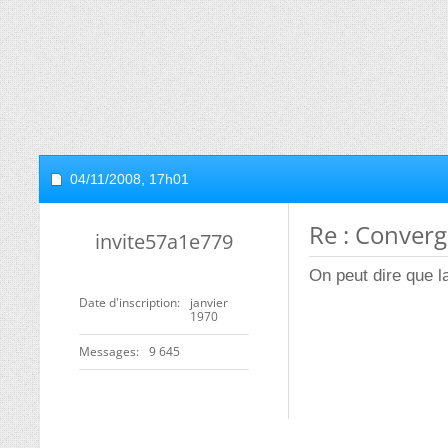
04/11/2008,
17h01
Re : Converg
invite57a1e779
On peut dire que l
Date d'inscription
janvier
1970
Messages
9 645