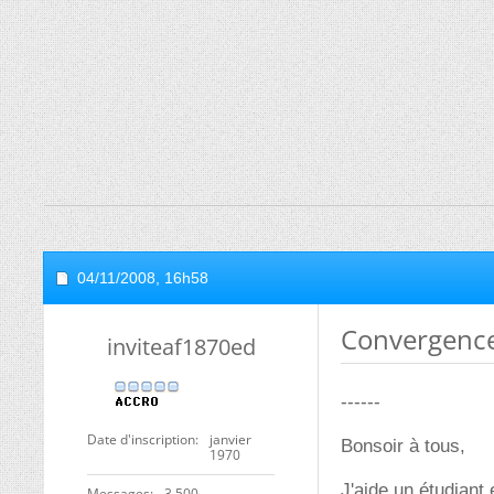
04/11/2008,
16h58
Convergence
inviteaf1870ed
------
Date d'inscription
janvier
Bonsoir à tous,
1970
J'aide un étudiant
Messages
3 500