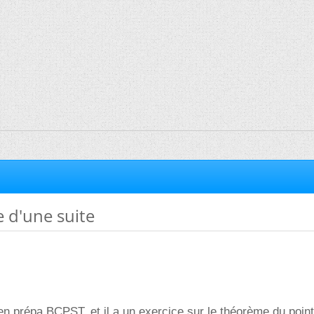
 d'une suite
 en prépa BCPST, et il a un exercice sur le théorème du point