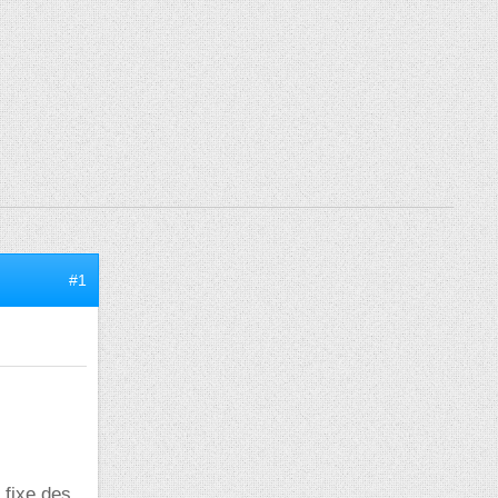
#1
 fixe des