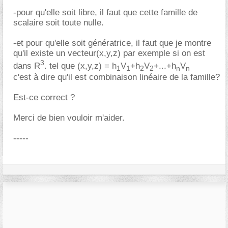
-pour qu'elle soit libre, il faut que cette famille de
scalaire soit toute nulle.
-et pour qu'elle soit génératrice, il faut que je montre
qu'il existe un vecteur(x,y,z) par exemple si on est
3
dans R
. tel que (x,y,z) = h
V
+h
V
+...+h
V
1
1
2
2
n
n
c'est à dire qu'il est combinaison linéaire de la famille?
Est-ce correct ?
Merci de bien vouloir m'aider.
-----