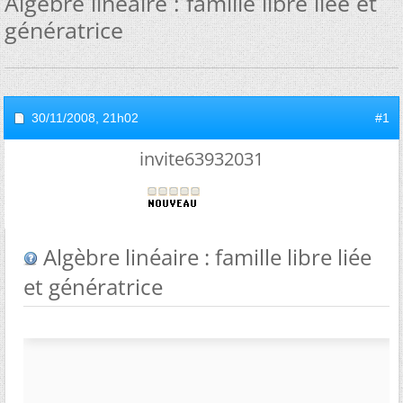
Algèbre linéaire : famille libre liée et
génératrice
30/11/2008,
21h02
#1
invite63932031
Algèbre linéaire : famille libre liée
et génératrice