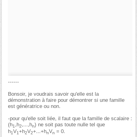
------
Bonsoir, je voudrais savoir qu'elle est la
démonstration à faire pour démontrer si une famille
est génératrice ou non.
-pour qu'elle soit liée, il faut que la famille de scalaire :
(h
,h
,...,h
) ne soit pas toute nulle tel que
1
2
n
h
V
+h
V
+...+h
V
= 0.
1
1
2
2
n
n