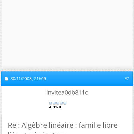
30/11/2008,
21h09
#2
invitea0db811c
Re : Algèbre linéaire : famille libre