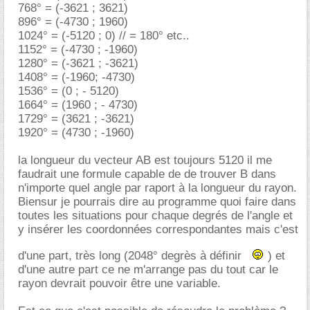
768° = (-3621 ; 3621)
896° = (-4730 ; 1960)
1024° = (-5120 ; 0) // = 180° etc..
1152° = (-4730 ; -1960)
1280° = (-3621 ; -3621)
1408° = (-1960; -4730)
1536° = (0 ; - 5120)
1664° = (1960 ; - 4730)
1729° = (3621 ; -3621)
1920° = (4730 ; -1960)
la longueur du vecteur AB est toujours 5120 il me
faudrait une formule capable de de trouver B dans
n'importe quel angle par raport à la longueur du rayon.
Biensur je pourrais dire au programme quoi faire dans
toutes les situations pour chaque degrés de l'angle et
y insérer les coordonnées correspondantes mais c'est
d'une part, très long (2048° degrès à définir
) et
d'une autre part ce ne m'arrange pas du tout car le
rayon devrait pouvoir être une variable.