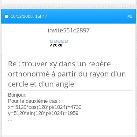
16/12/2008,
15h47
#2
invite551c2897
Re : trouver xy dans un repère
orthonormé à partir du rayon d'un
cercle et d'un angle
Bonjour.
Pour le deuxième cas :
x= 5120*cos(128*pi/1024)=4730
y=5120*sin(128*pi/1024)=1959
...