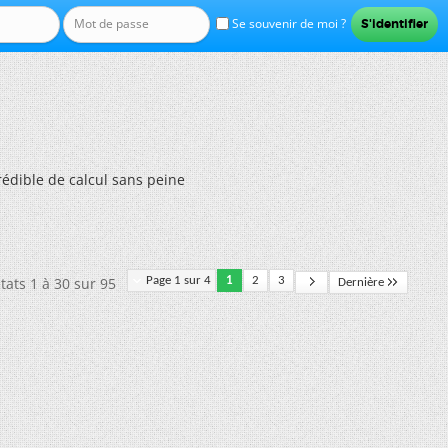
Se souvenir de moi ?
édible de calcul sans peine
tats 1 à 30 sur 95
Page 1 sur 4
1
2
3
Dernière