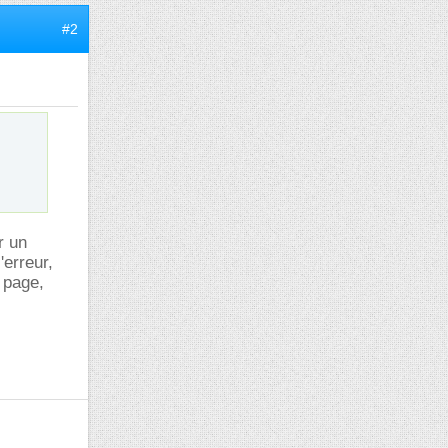
#2
r un
'erreur,
 page,