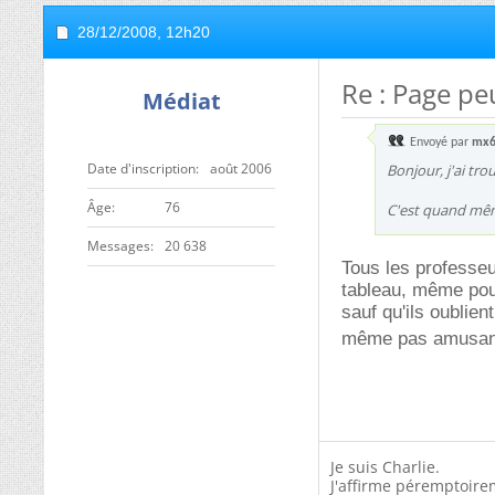
28/12/2008,
12h20
Re : Page pe
Médiat
Envoyé par
mx
Date d'inscription
août 2006
Bonjour, j'ai tro
ge
76
C'est quand même
Messages
20 638
Tous les professeu
tableau, même pour 
sauf qu'ils oublie
même pas amusan
Je suis Charlie.
J'affirme péremptoire