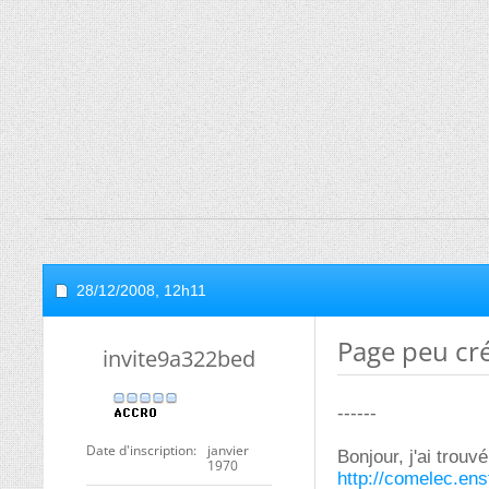
28/12/2008,
12h11
Page peu cré
invite9a322bed
------
Date d'inscription
janvier
Bonjour, j'ai trouv
1970
http://comelec.enst