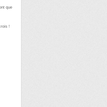
ont que
rois !