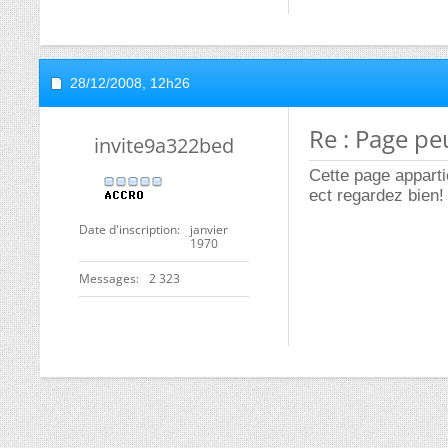
28/12/2008,
12h26
Re : Page pe
invite9a322bed
Cette page apparti
ect regardez bien!
Date d'inscription
janvier
1970
Messages
2 323