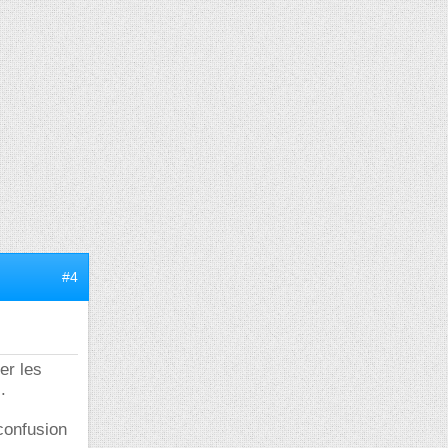
#4
er les
.
confusion