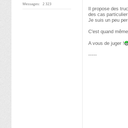
Messages
2 323
Il propose des tru
des cas particulie
Je suis un peu per
C'est quand même u
A vous de juger !
-----