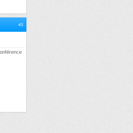
#3
onférence