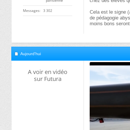
chez des élèves qu
parisienne
Messages
3 302
Cela est le signe 
de pédagogie abyss
moins bons seront 
Aujourd'hui
A voir en vidéo
sur Futura