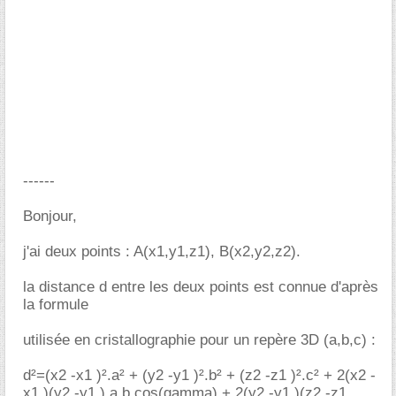
------
Bonjour,
j'ai deux points : A(x1,y1,z1), B(x2,y2,z2).
la distance d entre les deux points est connue d'après
la formule
utilisée en cristallographie pour un repère 3D (a,b,c) :
d²=(x2 -x1 )².a² + (y2 -y1 )².b² + (z2 -z1 )².c² + 2(x2 -
x1 )(y2 -y1 ).a.b.cos(gamma) + 2(y2 -y1 )(z2 -z1